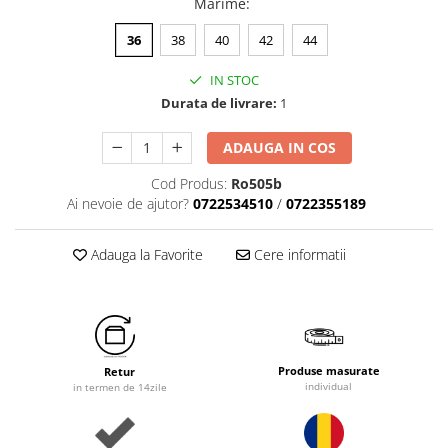
Marime
:
36
38
40
42
44
IN STOC
Durata de livrare:
1
ADAUGA IN COS
Cod Produs:
Ro505b
Ai nevoie de ajutor?
0722534510
/
0722355189
Adauga la Favorite
Cere informatii
Produse masurate
Retur
individual
in termen de 14zile