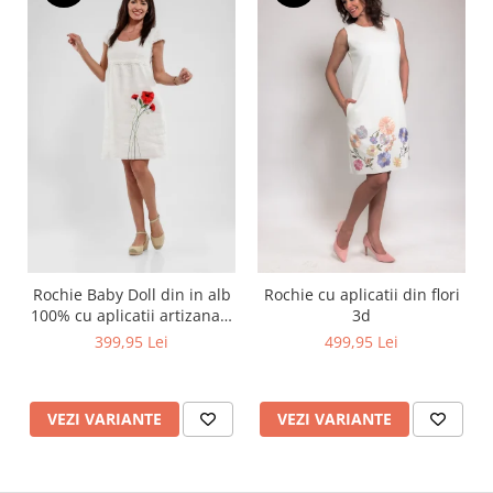
Rochie Baby Doll din in alb
Rochie cu aplicatii din flori
100% cu aplicatii artizanale
3d
maci rosii
399,95 Lei
499,95 Lei
VEZI VARIANTE
VEZI VARIANTE