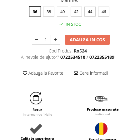
Marime
:
36
38
40
42
44
46
IN STOC
ADAUGA IN COS
Cod Produs:
Ro524
Ai nevoie de ajutor?
0722534510
/
0722355189
Adauga la Favorite
Cere informatii
Produse masurate
Retur
individual
in termen de 14zile
Calitate superioara
Brand romanesc