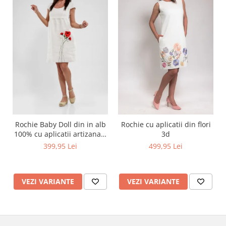
Rochie Baby Doll din in alb
Rochie cu aplicatii din flori
100% cu aplicatii artizanale
3d
maci rosii
399,95 Lei
499,95 Lei
VEZI VARIANTE
VEZI VARIANTE