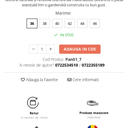
esențială într-o garderobă construita cu bun gust.
Marime
:
36
38
40
42
44
46
IN STOC
ADAUGA IN COS
Cod Produs:
Pan51_7
Ai nevoie de ajutor?
0722534510
/
0722355189
Adauga la Favorite
Cere informatii
Produse masurate
Retur
individual
in termen de 14zile