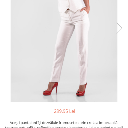
299,95 Lei
Acești pantaloni își dezvăluie frumusețea prin croiala impecabilă,
textura naturală și reflexiile discrete ale materialului, devenind o piesă