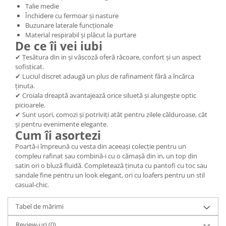
Talie medie
Închidere cu fermoar și nasture
Buzunare laterale funcționale
Material respirabil și plăcut la purtare
De ce îi vei iubi
✔ Țesătura din in și vâscoză oferă răcoare, confort și un aspect
sofisticat.
✔ Luciul discret adaugă un plus de rafinament fără a încărca
ținuta.
✔ Croiala dreaptă avantajează orice siluetă și alungește optic
picioarele.
✔ Sunt ușori, comozi și potriviți atât pentru zilele călduroase, cât
și pentru evenimente elegante.
Cum îi asortezi
Poartă-i împreună cu vesta din aceeași colecție pentru un
compleu rafinat sau combină-i cu o cămașă din in, un top din
satin ori o bluză fluidă. Completează ținuta cu pantofi cu toc sau
sandale fine pentru un look elegant, ori cu loafers pentru un stil
casual-chic.
Tabel de mărimi
Review-uri
(0)