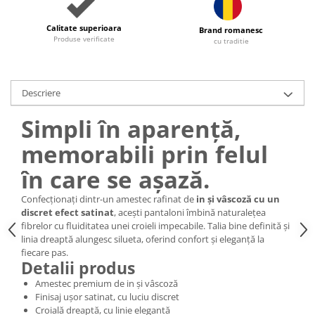
Calitate superioara
Brand romanesc
Produse verificate
cu traditie
Descriere
Simpli în aparență,
memorabili prin felul
în care se așază.
Confecționați dintr-un amestec rafinat de
in și vâscoză cu un
discret efect satinat
, acești pantaloni îmbină naturalețea
fibrelor cu fluiditatea unei croieli impecabile. Talia bine definită și
linia dreaptă alungesc silueta, oferind confort și eleganță la
fiecare pas.
Detalii produs
Amestec premium de in și vâscoză
Finisaj ușor satinat, cu luciu discret
Croială dreaptă, cu linie elegantă