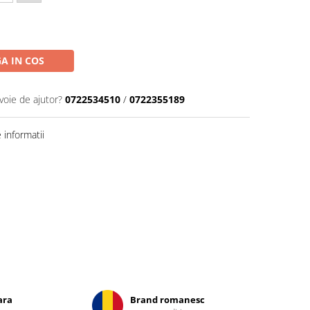
A IN COS
voie de ajutor?
0722534510
/
0722355189
informatii
ara
Brand romanesc