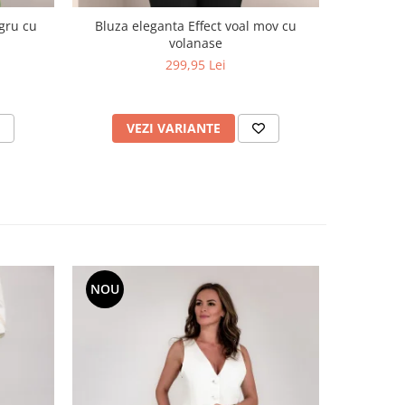
egru cu
Bluza eleganta Effect voal mov cu
Bluza e
volanase
vol
299,95 Lei
VEZI VARIANTE
V
NOU