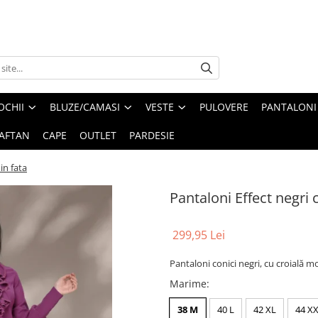
OCHII
BLUZE/CAMASI
VESTE
PULOVERE
PANTALONI
AFTAN
CAPE
OUTLET
PARDESIE
in fata
Pantaloni Effect negri c
299,95 Lei
Pantaloni conici negri, cu croială mo
Marime
:
38 M
40 L
42 XL
44 X