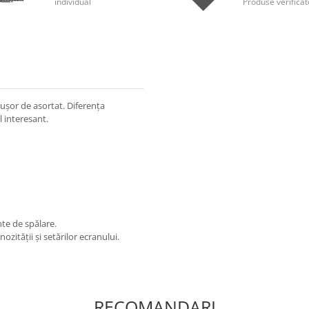
individual
Produse verificat
 ușor de asortat. Diferența
l interesant.
nte de spălare.
ității și setărilor ecranului.
RECOMANDARI