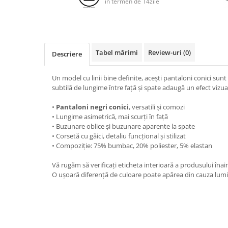
in termen de 14zile
Tabel mărimi
Review-uri
(0)
Descriere
Un model cu linii bine definite, acești pantaloni conici sunt
subtilă de lungime între față și spate adaugă un efect vizua
•
Pantaloni negri conici
, versatili și comozi
• Lungime asimetrică, mai scurți în față
• Buzunare oblice și buzunare aparente la spate
• Corsetă cu găici, detaliu funcțional și stilizat
• Compoziție: 75% bumbac, 20% poliester, 5% elastan
Vă rugăm să verificați eticheta interioară a produsului înai
O ușoară diferență de culoare poate apărea din cauza luminoz