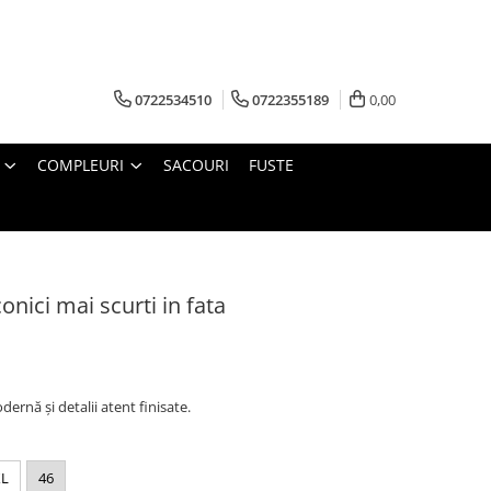
0722534510
0722355189
0,00
COMPLEURI
SACOURI
FUSTE
onici mai scurti in fata
dernă și detalii atent finisate.
XL
46