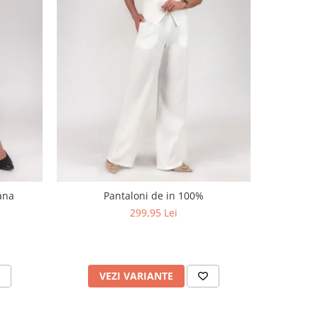
NOU
iana
Pantaloni de in 100%
Pantalon palazzo din 
bleu
299,95 Lei
VEZI VARIANTE
V