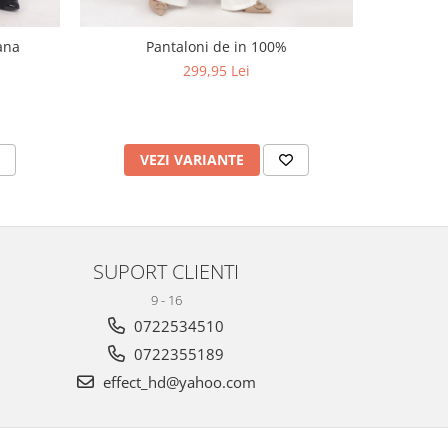
iana
Pantaloni de in 100%
Pantalon palazzo din 
bleu
299,95 Lei
VEZI VARIANTE
V
SUPORT CLIENTI
9 - 16
0722534510
0722355189
effect_hd@yahoo.com