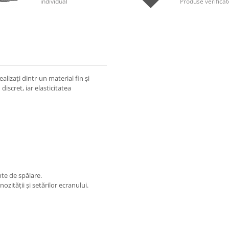
individual
Produse verificat
alizați dintr-un material fin și
discret, iar elasticitatea
nte de spălare.
ității și setărilor ecranului.