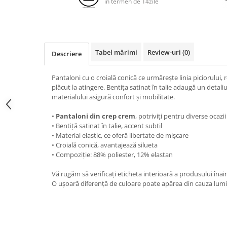
in termen de 14zile
Tabel mărimi
Review-uri
(0)
Descriere
Pantaloni cu o croială conică ce urmărește linia piciorului, re
plăcut la atingere. Bentița satinat în talie adaugă un detaliu 
materialului asigură confort și mobilitate.
•
Pantaloni din crep crem
, potriviți pentru diverse ocazii
• Bentiță satinat în talie, accent subtil
• Material elastic, ce oferă libertate de mișcare
• Croială conică, avantajează silueta
• Compoziție: 88% poliester, 12% elastan
Vă rugăm să verificați eticheta interioară a produsului înai
O ușoară diferență de culoare poate apărea din cauza luminoz