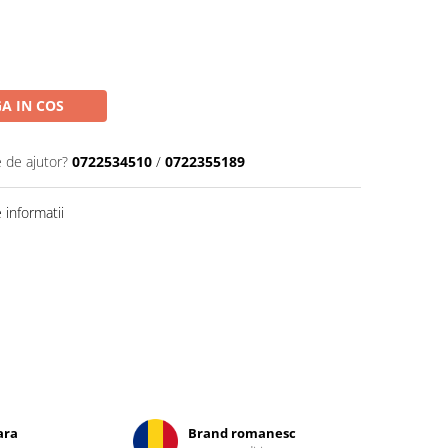
A IN COS
e de ajutor?
0722534510
/
0722355189
informatii
ara
Brand romanesc