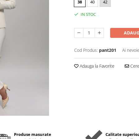
38
40
42
IN STOC
ADAUG
Cod Produs:
pant201
Ai nevoi
Adauga la Favorite
Cere 
Produse masurate
Calitate superio