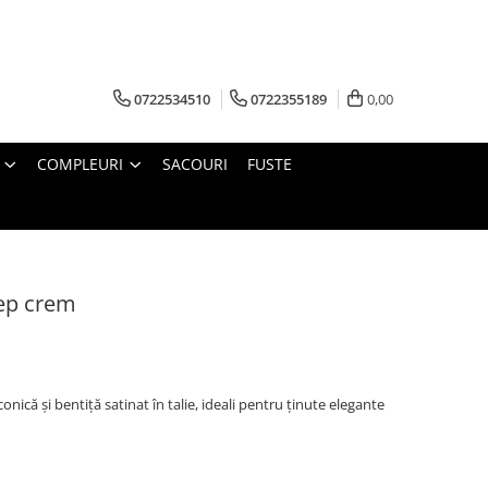
0722534510
0722355189
0,00
COMPLEURI
SACOURI
FUSTE
rep crem
onică și bentiță satinat în talie, ideali pentru ținute elegante