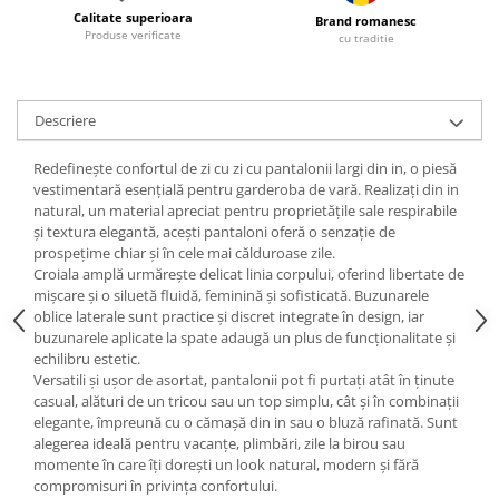
Calitate superioara
Brand romanesc
Produse verificate
cu traditie
Descriere
Redefinește confortul de zi cu zi cu pantalonii largi din in, o piesă
vestimentară esențială pentru garderoba de vară. Realizați din in
natural, un material apreciat pentru proprietățile sale respirabile
și textura elegantă, acești pantaloni oferă o senzație de
prospețime chiar și în cele mai călduroase zile.
Croiala amplă urmărește delicat linia corpului, oferind libertate de
mișcare și o siluetă fluidă, feminină și sofisticată. Buzunarele
oblice laterale sunt practice și discret integrate în design, iar
buzunarele aplicate la spate adaugă un plus de funcționalitate și
echilibru estetic.
Versatili și ușor de asortat, pantalonii pot fi purtați atât în ținute
casual, alături de un tricou sau un top simplu, cât și în combinații
elegante, împreună cu o cămașă din in sau o bluză rafinată. Sunt
alegerea ideală pentru vacanțe, plimbări, zile la birou sau
momente în care îți dorești un look natural, modern și fără
compromisuri în privința confortului.