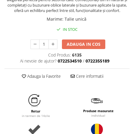
completați cu buzunare oblice laterale și buzunare aplicate la spate,
oferă un echilibru perfect între stil, funcționalitate și confort.
Marime
:
Talie unică
IN STOC
ADAUGA IN COS
Cod Produs:
6135
Ai nevoie de ajutor?
0722534510
/
0722355189
Adauga la Favorite
Cere informatii
Produse masurate
Retur
individual
in termen de 14zile