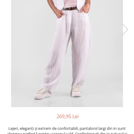
269,95 Lei
Lejeri, eleganți și extrem de confortabili, pantalonii largi din in sunt
alegerea perfectă pentru sezonul cald. Confecționați din in natural și