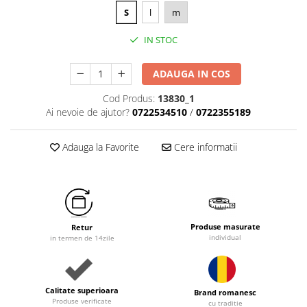
S
l
m
IN STOC
ADAUGA IN COS
Cod Produs:
13830_1
Ai nevoie de ajutor?
0722534510
/
0722355189
Adauga la Favorite
Cere informatii
Produse masurate
Retur
individual
in termen de 14zile
Calitate superioara
Brand romanesc
Produse verificate
cu traditie