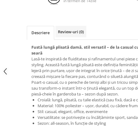
in termen de 14zile
Review-uri
(0)
Descriere
Fustă lungă plisată damă, stil versatil – de la casual c
seară
Lasă-te inspirată de fluiditatea și rafinamentul unei piese ca
styling. Această fustă lungă plisată este definiția feminită
lejeră prin purtare, ușor de integrat în orice ținută – de zi s
creează mișcare la fiecare pas, conturând o siluetă alungită 
Poart-o casual, cu o pereche de teniși albi și un tricou si
sau transform-o instant într-o ținută elegantă, cu un top de
piesă-cheie în garderoba ta – sezon după sezon.
Croială: lungă, plisată, cu talie elastică (sau fixă, dacă e 
Material: 100% poliester – ușor, durabil, cu cădere fru
Stil: casual, elegant, office, evenimente
Versatilitate: se potrivește cu încălțăminte sport, sanda
Sezon: all-season, în funcție de styling