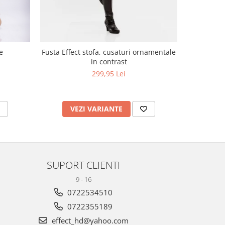
e
Fusta Effect stofa, cusaturi ornamentale
F
in contrast
299,95 Lei
VEZI VARIANTE
V
SUPORT CLIENTI
9 - 16
0722534510
0722355189
effect_hd@yahoo.com