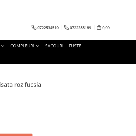
0722534510
0722355189
0,00
COMPLEURI
SACOURI
FUSTE
isata roz fucsia