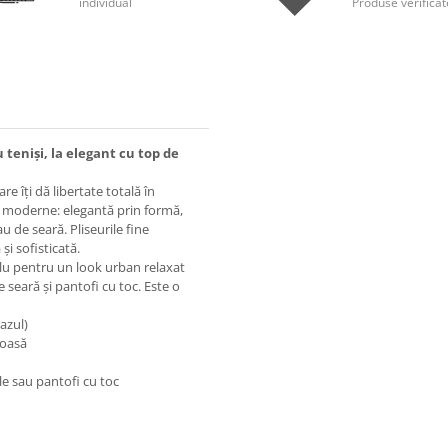
individual
Produse verificat
u teniși, la elegant cu top de
re îți dă libertate totală în
ții moderne: elegantă prin formă,
au de seară. Pliseurile fine
și sofisticată.
mplu pentru un look urban relaxat
 seară și pantofi cu toc. Este o
cazul)
moasă
le sau pantofi cu toc