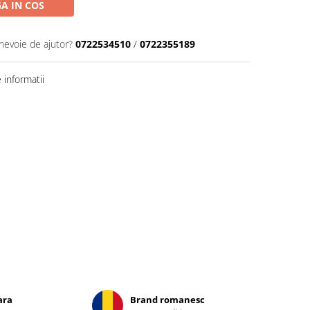
A IN COS
 nevoie de ajutor?
0722534510
/
0722355189
informatii
ara
Brand romanesc