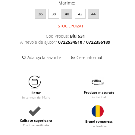
Marime
:
36
38
40
42
44
STOC EPUIZAT
Cod Produs:
Blu 531
Ai nevoie de ajutor?
0722534510
/
0722355189
Adauga la Favorite
Cere informatii
Produse masurate
Retur
individual
in termen de 14zile
Calitate superioara
Brand romanesc
Produse verificate
cu traditie