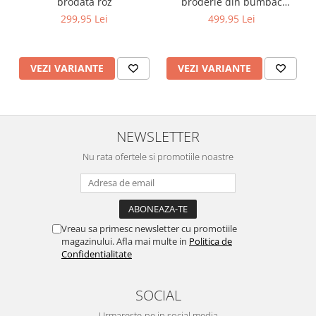
brodata roz
broderie din bumbac
captusita cu vascoza 100%
299,95 Lei
499,95 Lei
VEZI VARIANTE
VEZI VARIANTE
NEWSLETTER
Nu rata ofertele si promotiile noastre
Vreau sa primesc newsletter cu promotiile
magazinului. Afla mai multe in
Politica de
Confidentialitate
SOCIAL
Urmareste-ne in social media