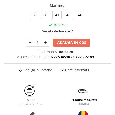
Marime
:
36
38
40
42
44
IN STOC
Durata de livrare:
1
ADAUGA IN COS
Cod Produs:
Ro505m
Ai nevoie de ajutor?
0722534510
/
0722355189
Adauga la Favorite
Cere informatii
Produse masurate
Retur
individual
in termen de 14zile