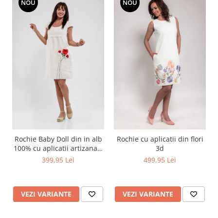
NOU
NOU
Rochie Baby Doll din in alb
Rochie cu aplicatii din flori
100% cu aplicatii artizanale
3d
maci rosii
399,95 Lei
499,95 Lei
VEZI VARIANTE
VEZI VARIANTE