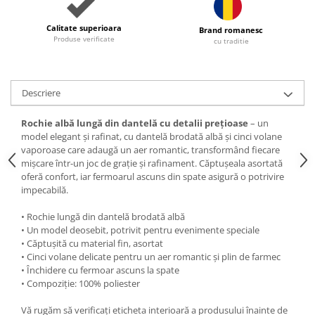
Calitate superioara
Brand romanesc
Produse verificate
cu traditie
Descriere
Rochie albă lungă din dantelă cu detalii prețioase
– un
model elegant și rafinat, cu dantelă brodată albă și cinci volane
vaporoase care adaugă un aer romantic, transformând fiecare
mișcare într-un joc de grație și rafinament. Căptușeala asortată
oferă confort, iar fermoarul ascuns din spate asigură o potrivire
impecabilă.
• Rochie lungă din dantelă brodată albă
• Un model deosebit, potrivit pentru evenimente speciale
• Căptușită cu material fin, asortat
• Cinci volane delicate pentru un aer romantic și plin de farmec
• Închidere cu fermoar ascuns la spate
• Compoziție: 100% poliester
Vă rugăm să verificați eticheta interioară a produsului înainte de