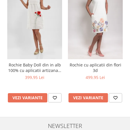
Rochie Baby Doll din in alb
Rochie cu aplicatii din flori
100% cu aplicatii artizanale
3d
maci rosii
399,95 Lei
499,95 Lei
VEZI VARIANTE
VEZI VARIANTE
NEWSLETTER