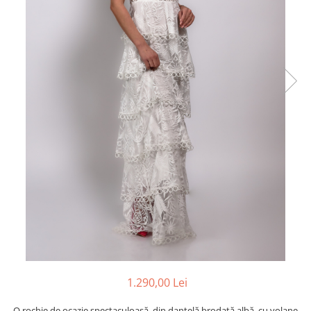
1.290,00 Lei
O rochie de ocazie spectaculoasă, din dantelă brodată albă, cu volane