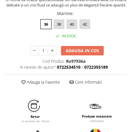
delicate și un croi fluid ce adaugă un plus de eleganță fiecărei apariții.
Marime
:
36
38
40
42
IN STOC
ADAUGA IN COS
Cod Produs:
Ro97936a
Ai nevoie de ajutor?
0722534510
/
0722355189
Adauga la Favorite
Cere informatii
Produse masurate
Retur
individual
in termen de 14zile