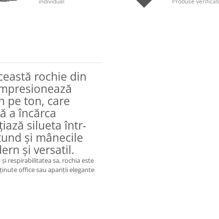
individual
Produse verificat
ceastă rochie din
 impresionează
on pe ton, care
ă a încărca
iază silueta într-
tund și mânecile
rn și versatil.
i respirabilitatea sa, rochia este
ținute office sau apariții elegante