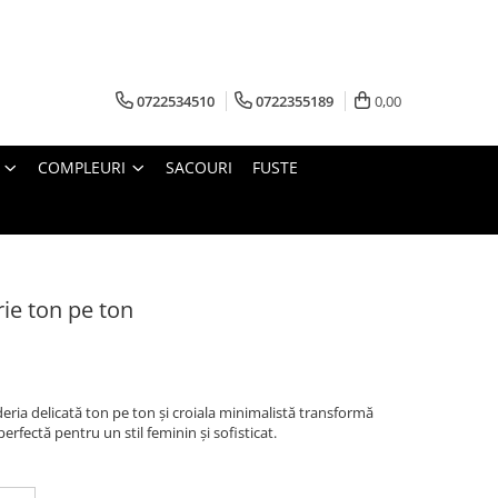
0722534510
0722355189
0,00
COMPLEURI
SACOURI
FUSTE
rie ton pe ton
eria delicată ton pe ton și croiala minimalistă transformă
perfectă pentru un stil feminin și sofisticat.