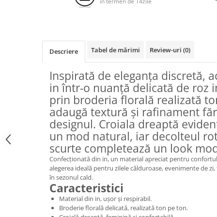
in termen de 14zile
Tabel de mărimi
Review-uri
(0)
Descriere
Inspirată de eleganța discretă, a
in într-o nuanță delicată de roz
prin broderia florală realizată t
adaugă textură și rafinament făr
designul. Croiala dreaptă evidenț
un mod natural, iar decolteul ro
scurte completează un look mode
Confecționată din in, un material apreciat pentru confortul ș
alegerea ideală pentru zilele călduroase, evenimente de zi, 
în sezonul cald.
Caracteristici
Material din in, ușor și respirabil.
Broderie florală delicată, realizată ton pe ton.