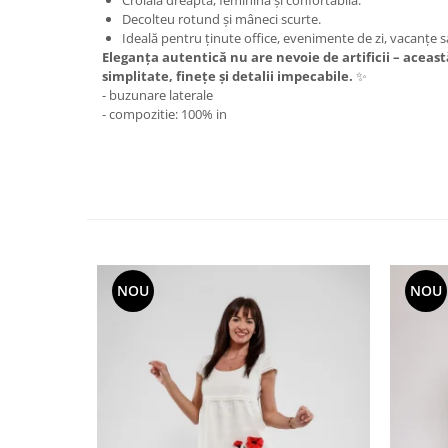
Croială dreaptă, feminină și confortabilă.
Decolteu rotund și mâneci scurte.
Ideală pentru ținute office, evenimente de zi, vacanțe sa
Eleganța autentică nu are nevoie de artificii – aceas
simplitate, finețe și detalii impecabile.
✨
- buzunare laterale
- compozitie: 100% in
NOU
NOU