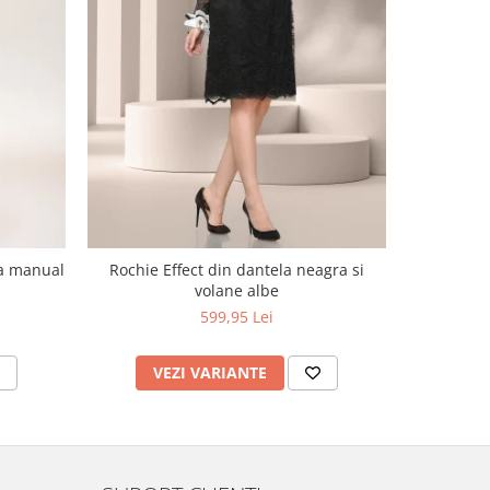
NOU
ta manual
Rochie Effect din dantela neagra si
Sarafan cu
volane albe
599,95 Lei
VEZI VARIANTE
V