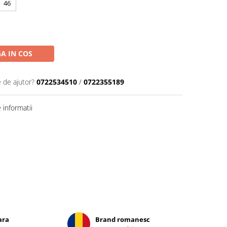
46
A IN COS
e de ajutor?
0722534510
/
0722355189
informatii
ara
Brand romanesc