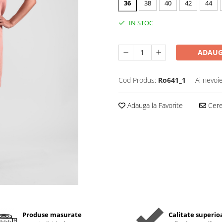
36
38
40
42
44
IN STOC
ADAUG
Cod Produs:
Ro641_1
Ai nevoi
Adauga la Favorite
Cere 
Produse masurate
Calitate superio