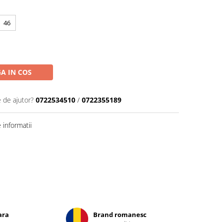
46
A IN COS
e de ajutor?
0722534510
/
0722355189
informatii
ara
Brand romanesc