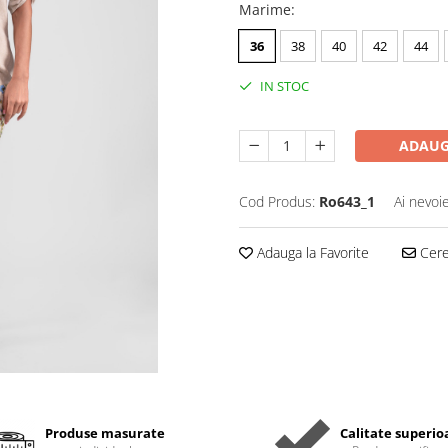
Marime
:
36
38
40
42
44
IN STOC
ADAUG
Cod Produs:
Ro643_1
Ai nevoi
Adauga la Favorite
Cere 
Produse masurate
Calitate superio