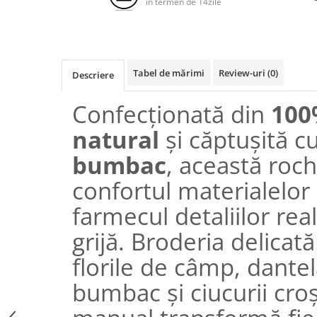
in termen de 14zile
Tabel de mărimi
Review-uri
(0)
Descriere
Confecționată din
100
natural
și căptușită c
bumbac
, această roc
confortul materialelo
farmecul detaliilor rea
grijă. Broderia delicată
florile de câmp, dantel
bumbac și ciucurii croș