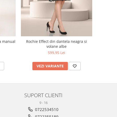
ta manual
Rochie Effect din dantela neagra si
Sarafan cu
volane albe
599,95 Lei
VEZI VARIANTE
V
SUPORT CLIENTI
9 - 16
0722534510
0722355189