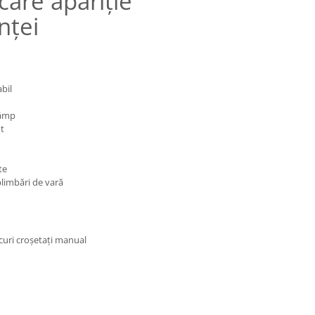
are apariție
nței
abil
câmp
t
te
plimbări de vară
ucuri croșetați manual