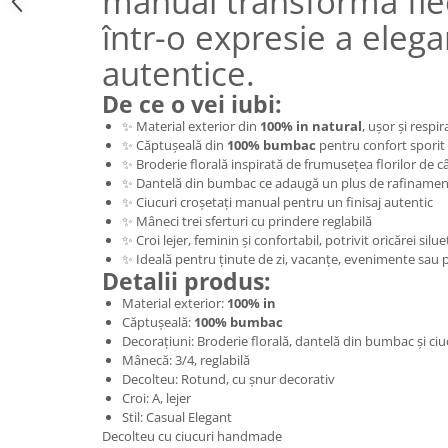
manual transformă fiec
într-o expresie a elega
autentice.
De ce o vei iubi:
✨ Material exterior din
100% in natural
, ușor și respir
✨ Căptușeală din
100% bumbac
pentru confort sporit
✨ Broderie florală inspirată de frumusețea florilor de 
✨ Dantelă din bumbac ce adaugă un plus de rafinamen
✨ Ciucuri croșetați manual pentru un finisaj autentic
✨ Mâneci trei sferturi cu prindere reglabilă
✨ Croi lejer, feminin și confortabil, potrivit oricărei silue
✨ Ideală pentru ținute de zi, vacanțe, evenimente sau 
Detalii produs:
Material exterior:
100% in
Căptușeală:
100% bumbac
Decorațiuni: Broderie florală, dantelă din bumbac și ci
Mânecă: 3/4, reglabilă
Decolteu: Rotund, cu șnur decorativ
Croi: A, lejer
Stil: Casual Elegant
Decolteu cu ciucuri handmade