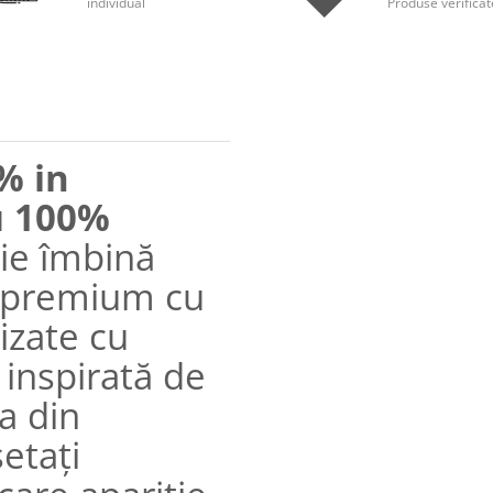
individual
Produse verificat
% in
u
100%
hie îmbină
r premium cu
lizate cu
 inspirată de
a din
etați