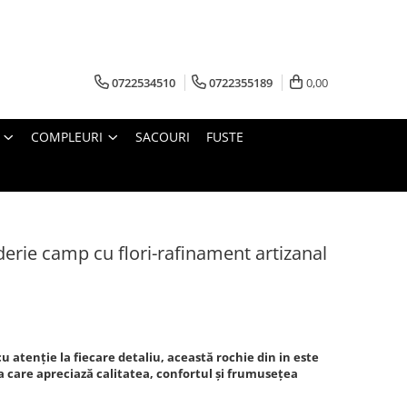
0722534510
0722355189
0,00
COMPLEURI
SACOURI
FUSTE
erie camp cu flori-rafinament artizanal
cu atenție la fiecare detaliu, această rochie din in este
 care apreciază calitatea, confortul și frumusețea