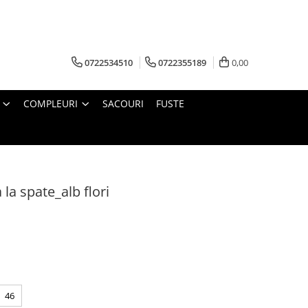
0722534510
0722355189
0,00
COMPLEURI
SACOURI
FUSTE
la spate_alb flori
46