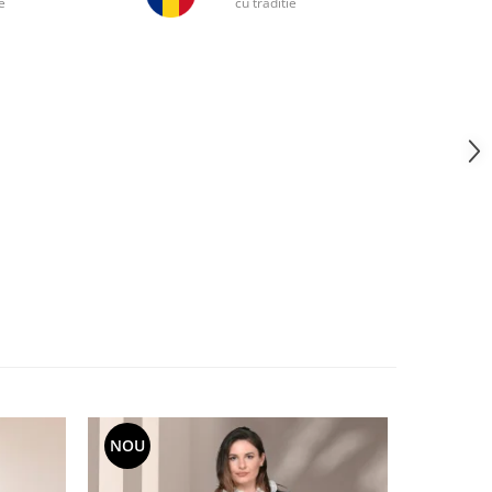
e
cu traditie
NOU