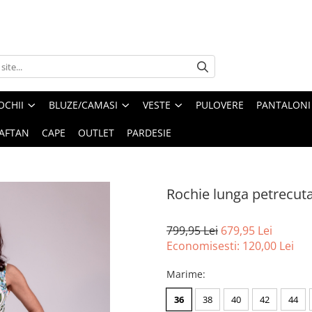
OCHII
BLUZE/CAMASI
VESTE
PULOVERE
PANTALONI
AFTAN
CAPE
OUTLET
PARDESIE
Rochie lunga petrecuta 
799,95 Lei
679,95 Lei
Economisesti:
120,00
Lei
Marime
:
36
38
40
42
44