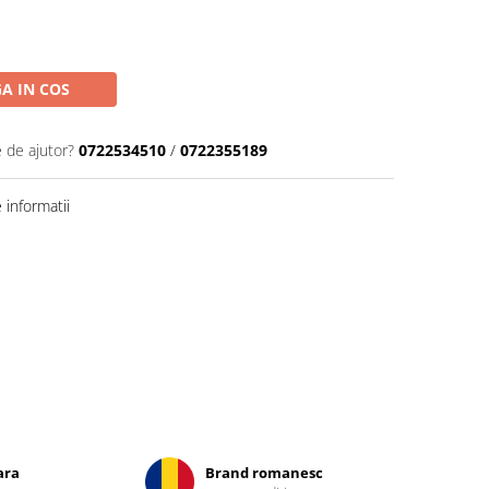
A IN COS
e de ajutor?
0722534510
/
0722355189
informatii
ara
Brand romanesc