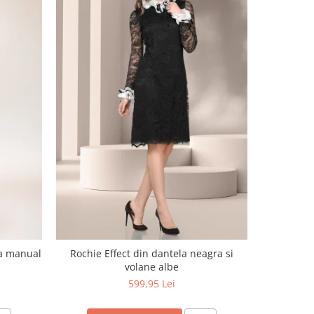
NOU
ta manual
Rochie Effect din dantela neagra si
Sarafan cu
volane albe
599,95 Lei