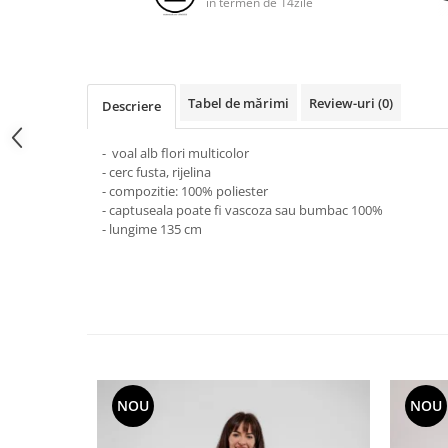
in termen de 14zile
Tabel de mărimi
Review-uri
(0)
Descriere
- voal alb flori multicolor
- cerc fusta, rijelina
- compozitie: 100% poliester
- captuseala poate fi vascoza sau bumbac 100%
- lungime 135 cm
NOU
NOU