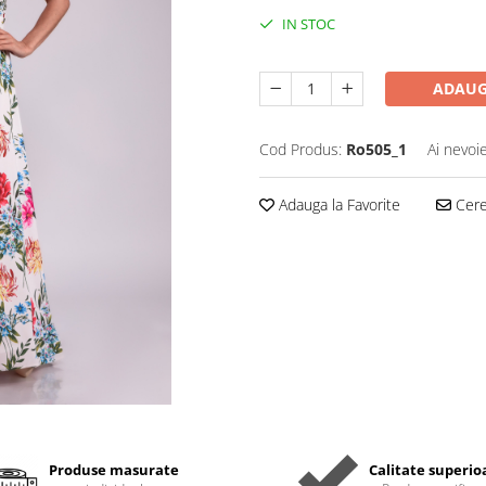
IN STOC
ADAUG
Cod Produs:
Ro505_1
Ai nevoi
Adauga la Favorite
Cere 
Produse masurate
Calitate superio