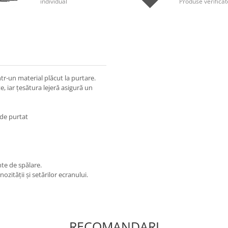
individual
Produse verificat
ntr-un material plăcut la purtare.
, iar țesătura lejeră asigură un
r de purtat
nte de spălare.
ității și setărilor ecranului.
RECOMANDARI