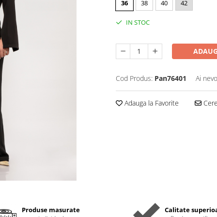
36
38
40
42
IN STOC
ADAUG
Cod Produs:
Pan76401
Ai nevo
Adauga la Favorite
Cere 
Produse masurate
Calitate superio