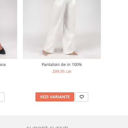
NOU
iana
Pantaloni de in 100%
Pantalon palazzo din 
bleu
299,95 Lei
VEZI VARIANTE
V