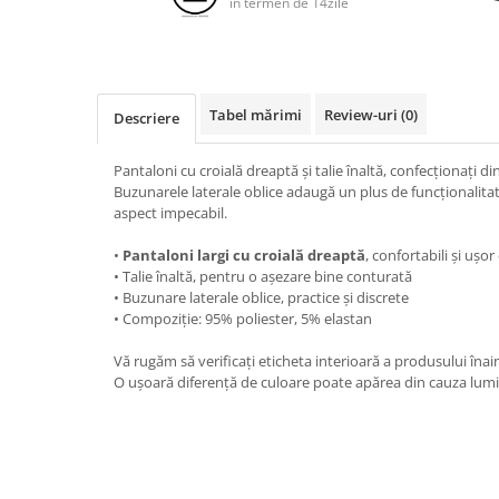
in termen de 14zile
Tabel mărimi
Review-uri
(0)
Descriere
Pantaloni cu croială dreaptă și talie înaltă, confecționați di
Buzunarele laterale oblice adaugă un plus de funcționalitate
aspect impecabil.
•
Pantaloni largi cu croială dreaptă
, confortabili și ușo
• Talie înaltă, pentru o așezare bine conturată
• Buzunare laterale oblice, practice și discrete
• Compoziție: 95% poliester, 5% elastan
Vă rugăm să verificați eticheta interioară a produsului înai
O ușoară diferență de culoare poate apărea din cauza luminoz