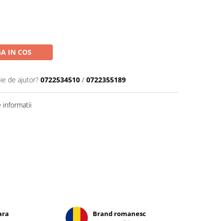
A IN COS
ie de ajutor?
0722534510
/
0722355189
informatii
ara
Brand romanesc