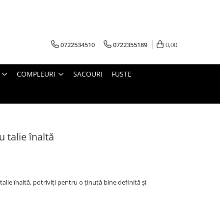
0722534510
0722355189
0,00
COMPLEURI
SACOURI
FUSTE
u talie înaltă
talie înaltă, potriviți pentru o ținută bine definită și