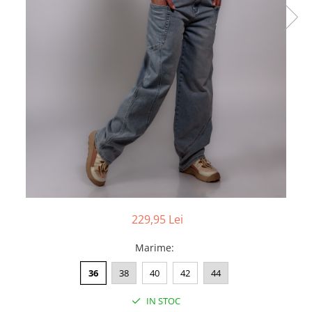
229,95 Lei
Marime
:
36
38
40
42
44
IN STOC