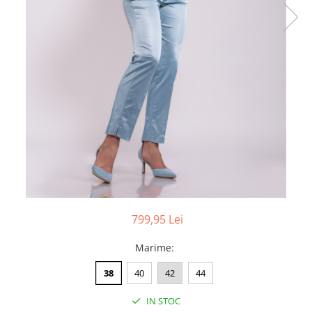
799,95 Lei
Marime
:
38
40
42
44
IN STOC