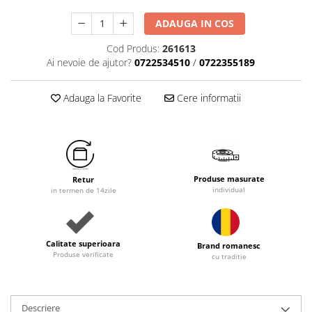
ADAUGA IN COS
Cod Produs:
261613
Ai nevoie de ajutor?
0722534510
/
0722355189
Adauga la Favorite
Cere informatii
Produse masurate
Retur
individual
in termen de 14zile
Calitate superioara
Brand romanesc
Produse verificate
cu traditie
Descriere