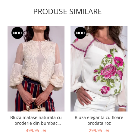
PRODUSE SIMILARE
NOU
NOU
Bluza matase naturala cu
Bluza eleganta cu floare
broderie din bumbac
brodata roz
captusita cu vascoza 100%
499,95 Lei
299,95 Lei