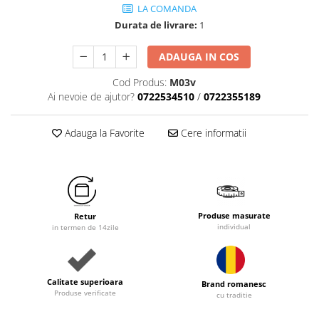
LA COMANDA
Durata de livrare:
1
ADAUGA IN COS
Cod Produs:
M03v
Ai nevoie de ajutor?
0722534510
/
0722355189
Adauga la Favorite
Cere informatii
Produse masurate
Retur
individual
in termen de 14zile
Calitate superioara
Brand romanesc
Produse verificate
cu traditie