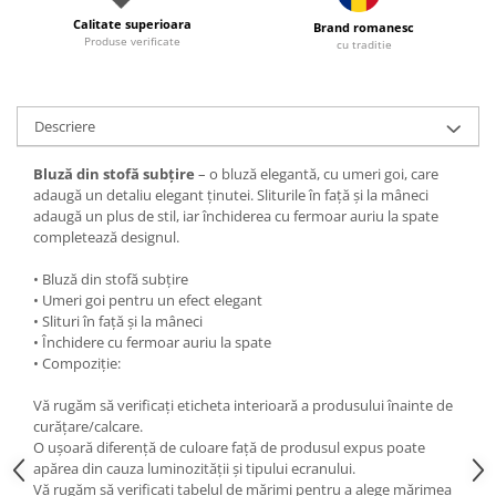
Calitate superioara
Brand romanesc
Produse verificate
cu traditie
Descriere
Bluză din stofă subțire
– o bluză elegantă, cu umeri goi, care
adaugă un detaliu elegant ținutei. Sliturile în față și la mâneci
adaugă un plus de stil, iar închiderea cu fermoar auriu la spate
completează designul.
• Bluză din stofă subțire
• Umeri goi pentru un efect elegant
• Slituri în față și la mâneci
• Închidere cu fermoar auriu la spate
• Compoziție:
Vă rugăm să verificați eticheta interioară a produsului înainte de
curățare/calcare.
O ușoară diferență de culoare față de produsul expus poate
apărea din cauza luminozității și tipului ecranului.
Vă rugăm să verificați tabelul de mărimi pentru a alege mărimea