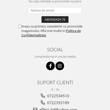
Nu rata ofertele si promotiile noastre
Vreau sa primesc newsletter cu promotiile
magazinului. Afla mai multe in
Politica de
Confidentialitate
SOCIAL
Urmareste-ne in social media
SUPORT CLIENTI
9 - 16
0722534510
0722355189
effect_hd@yahoo.com