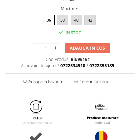
Marime
:
36
38
40
42
IN STOC
ADAUGA IN COS
Cod Produs:
Blu96161
Ai nevoie de ajutor?
0722534510
/
0722355189
Adauga la Favorite
Cere informatii
Produse masurate
Retur
individual
in termen de 14zile