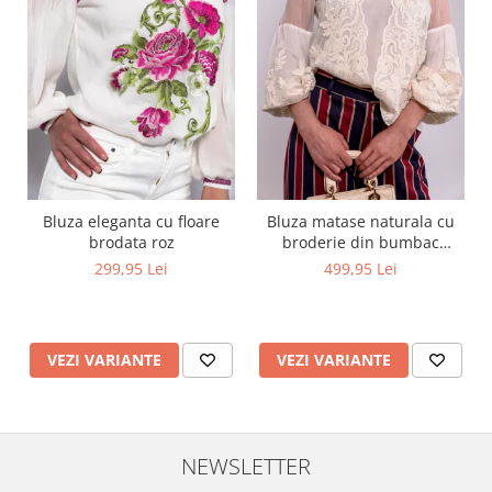
Bluza eleganta cu floare
Bluza matase naturala cu
brodata roz
broderie din bumbac
captusita cu vascoza 100%
299,95 Lei
499,95 Lei
VEZI VARIANTE
VEZI VARIANTE
NEWSLETTER