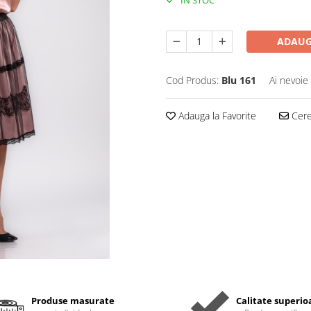
IN STOC
ADAUG
Cod Produs:
Blu 161
Ai nevoie
Adauga la Favorite
Cere 
Produse masurate
Calitate superio