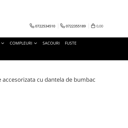
0722534510
0722355189
0,00
COMPLEURI
SACOURI
FUSTE
ge accesorizata cu dantela de bumbac