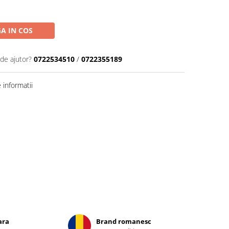
A IN COS
 de ajutor?
0722534510
/
0722355189
informatii
ara
Brand romanesc