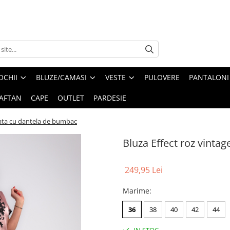
OCHII
BLUZE/CAMASI
VESTE
PULOVERE
PANTALONI
AFTAN
CAPE
OUTLET
PARDESIE
zata cu dantela de bumbac
Bluza Effect roz vinta
249,95 Lei
Marime
:
36
38
40
42
44