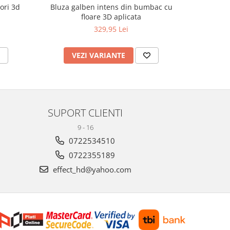
ori 3d
Bluza galben intens din bumbac cu
Bluza Effe
floare 3D aplicata
mane
329,95 Lei
VEZI VARIANTE
V
SUPORT CLIENTI
9 - 16
0722534510
0722355189
effect_hd@yahoo.com