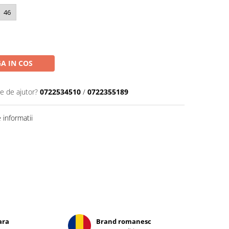
46
A IN COS
ie de ajutor?
0722534510
/
0722355189
informatii
ara
Brand romanesc