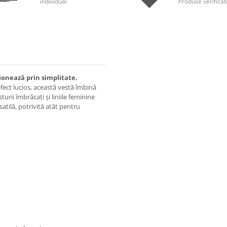
individual
Produse verificat
ionează prin simplitate.
fect lucios, această vestă îmbină
urii îmbrăcați și liniile feminine
satilă, potrivită atât pentru