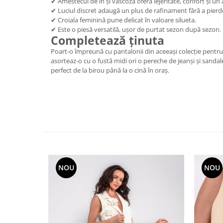
✔ Amestecul de in și vâscoză oferă lejeritate, confort și un
✔ Luciul discret adaugă un plus de rafinament fără a pierd
✔ Croiala feminină pune delicat în valoare silueta.
✔ Este o piesă versatilă, ușor de purtat sezon după sezon.
Completează ținuta
Poart-o împreună cu pantalonii din aceeași colecție pentru
asorteaz-o cu o fustă midi ori o pereche de jeanși și sandal
perfect de la birou până la o cină în oraș.
NOU
NOU