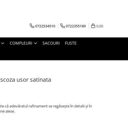
0722534510
0722355189
0,00
COMPLEURI
SACOURI
FUSTE
ascoza usor satinata
ie că adevăratul rafinament se regăsește în detalii și în
ne alese.