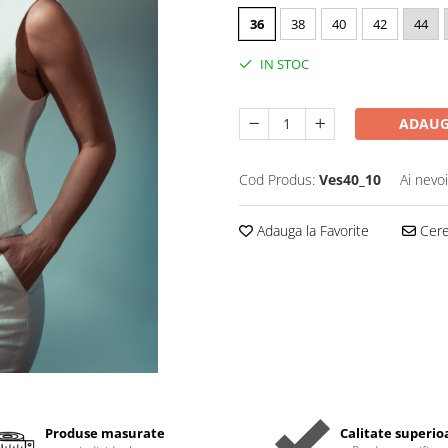
36
38
40
42
44
IN STOC
ADAUG
Cod Produs:
Ves40_10
Ai nevo
Adauga la Favorite
Cere 
Produse masurate
Calitate superio