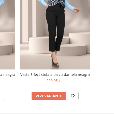
ela neagra
Vesta Effect stofa alba cu dantela neagra
Vesta 
299,95 Lei
VEZI VARIANTE
V