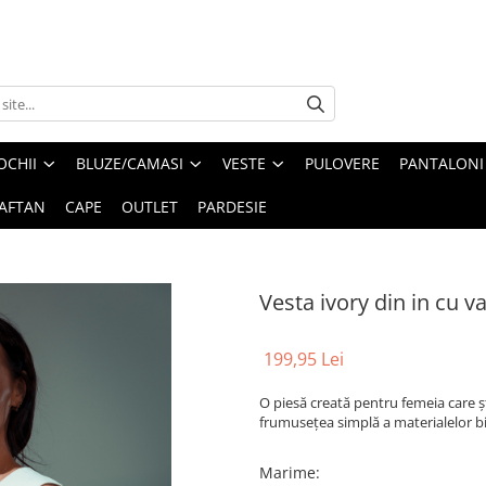
OCHII
BLUZE/CAMASI
VESTE
PULOVERE
PANTALONI
AFTAN
CAPE
OUTLET
PARDESIE
Vesta ivory din in cu v
199,95 Lei
O piesă creată pentru femeia care șt
frumusețea simplă a materialelor bi
Marime
: