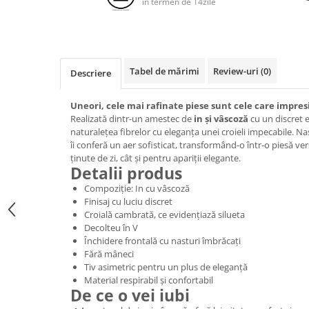
in termen de 14zile
Tabel de mărimi
Review-uri
(0)
Descriere
Uneori, cele mai rafinate piese sunt cele care impres
Realizată dintr-un amestec de
in și vâscoză
cu un discret e
naturalețea fibrelor cu eleganța unei croieli impecabile. Nast
îi conferă un aer sofisticat, transformând-o într-o piesă ver
ținute de zi, cât și pentru apariții elegante.
Detalii produs
Compoziție: In cu vâscoză
Finisaj cu luciu discret
Croială cambrată, ce evidențiază silueta
Decolteu în V
Închidere frontală cu nasturi îmbrăcați
Fără mâneci
Tiv asimetric pentru un plus de eleganță
Material respirabil și confortabil
De ce o vei iubi