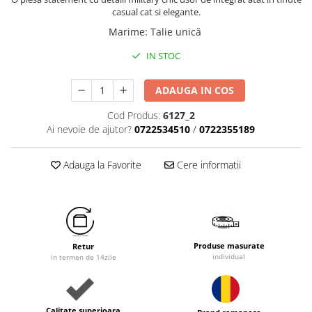
casual cat si elegante.
Marime
:
Talie unică
IN STOC
ADAUGA IN COS
Cod Produs:
6127_2
Ai nevoie de ajutor?
0722534510
/
0722355189
Adauga la Favorite
Cere informatii
Produse masurate
Retur
individual
in termen de 14zile
Calitate superioara