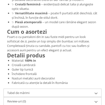
✨
Croială feminină
– evidențiază delicat talia și alungește
optic silueta.
✨
Versatilitate maximă
– poate fi purtată atât deschisă, cât
și închisă, în funcție de stilul dorit.
✨
Piesă atemporală
– un model care rămâne elegant sezon
după sezon.
Cum o asortezi
Poart-o cu pantaloni din in sau fuste midi pentru un look
sofisticat de zi, peste un top simplu din bumbac ori mătase.
Completează ținuta cu sandale, pantofi cu toc sau loafers și
accesorii aurii pentru un efect elegant și actual.
Detalii produs
Material:
100% in
Croială cambrată
Guler tip tunică
Închidere frontală
Nasturi metalici aurii decorativi
Fabricată cu atenție la detalii în România
Tabel de mărimi
Review-uri
(0)