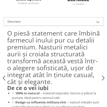
Brand romanesc
Produse verificate
cu traditie
Descriere
O piesă statement care îmbină
farmecul inului pur cu detalii
premium. Nasturii metalici
aurii și croiala structurată
transformă această vestă într-
o alegere sofisticată, ușor de
integrat atât în ținute casual,
cât și elegante.
De ce o vei iubi
✨
100% in natural
– material respirabil, răcoros și plăcut la
purtare, ideal pentru sezonul cald.
✨
Design cu influențe military-chic
– nasturii metalici aurii
și detaliile decorative oferă un aer rafinat și modern.