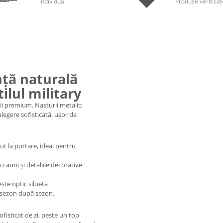
individual
Produse verificat
nță naturală
ilul military
ii premium. Nasturii metalici
alegere sofisticată, ușor de
cut la purtare, ideal pentru
i aurii și detaliile decorative
ește optic silueta
 sezon după sezon.
fisticat de zi, peste un top