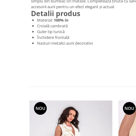
simplu din bumbac ori mătase. Completează ținuta cu sanda
accesorii aurii pentru un efect elegant și actual.
Detalii produs
Material:
100% in
Croială cambrată
Guler tip tunică
Închidere frontală
Nasturi metalici aurii decorativi
NOU
NOU