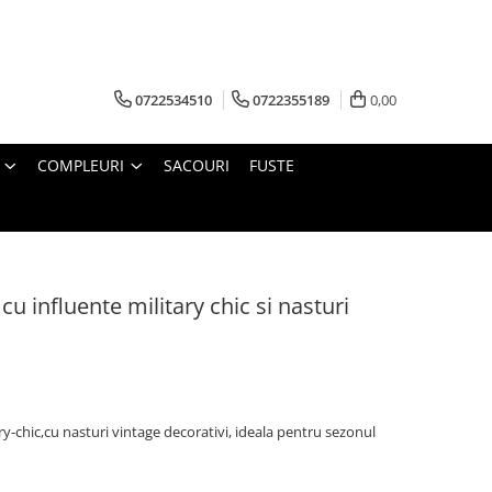
0722534510
0722355189
0,00
COMPLEURI
SACOURI
FUSTE
cu influente military chic si nasturi
ary-chic,cu nasturi vintage decorativi, ideala pentru sezonul