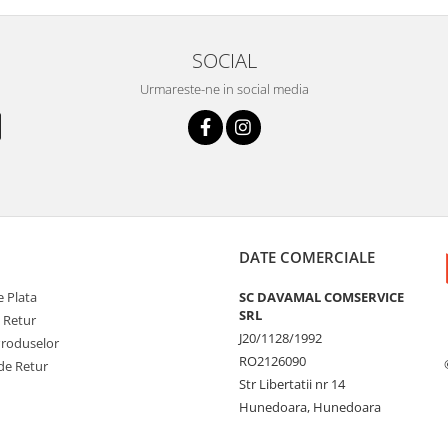
SOCIAL
Urmareste-ne in social media
DATE COMERCIALE
 Plata
SC DAVAMAL COMSERVICE
SRL
e Retur
J20/1128/1992
Produselor
RO2126090
de Retur
Str Libertatii nr 14
Hunedoara, Hunedoara