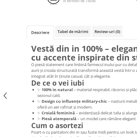
in termen de 14zile
Tabel de mărimi
Review-uri
(0)
Descriere
Vestă din in 100% – elega
cu accente inspirate din st
O piesă statement care îmbină farmecul inului pur cu detal
aurii și croiala structurată transformă această vestă într-o 
integrat atât în ținute casual, cât și elegante.
De ce o vei iubi
✨
100% in natural
– material respirabil, răcoros și plă
sezonul cald.
✨
Design cu influențe military-chic
– nasturii metalic
oferă un aer rafinat și modern.
✨
Croială feminină
– evidențiază delicat talia și alung
✨
Piesă atemporală
– un model care rămâne elegant
Cum o asortezi
Poart-o cu pantaloni din in sau fuste midi pentru un look so