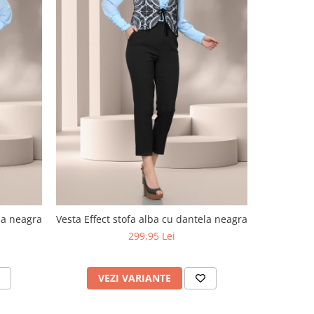
ela neagra
Vesta Effect stofa alba cu dantela neagra
Vesta 
299,95 Lei
VEZI VARIANTE
V