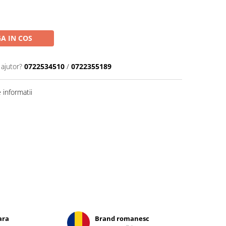
A IN COS
 ajutor?
0722534510
/
0722355189
informatii
ara
Brand romanesc