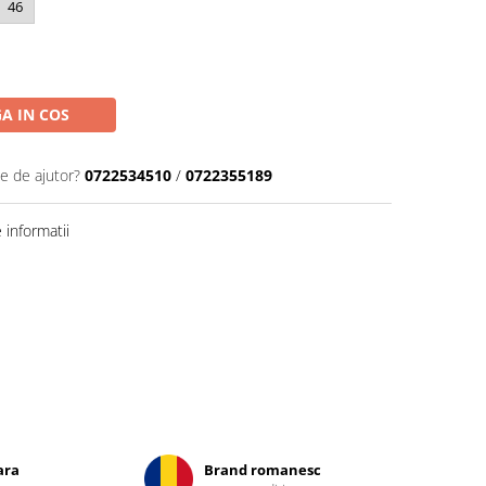
46
A IN COS
ie de ajutor?
0722534510
/
0722355189
informatii
ara
Brand romanesc