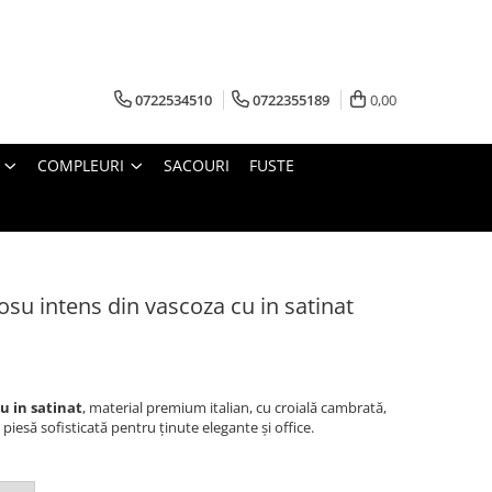
0722534510
0722355189
0,00
COMPLEURI
SACOURI
FUSTE
su intens din vascoza cu in satinat
u in satinat
, material premium italian, cu croială cambrată,
 piesă sofisticată pentru ținute elegante și office.