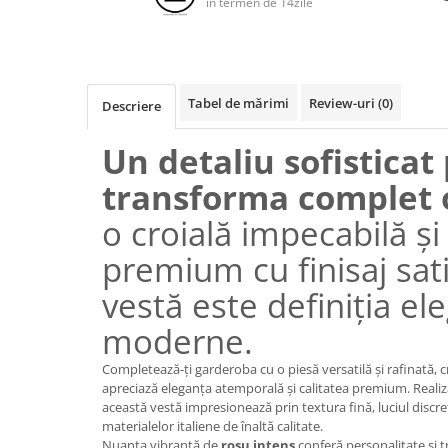
in termen de 14zile
Tabel de mărimi
Review-uri
(0)
Descriere
Un detaliu sofisticat
transforma complet o
o croială impecabilă și
premium cu finisaj sat
vestă este definiția el
moderne.
Completează-ți garderoba cu o piesă versatilă și rafinată, 
apreciază eleganța atemporală și calitatea premium. Reali
această vestă impresionează prin textura fină, luciul discret 
materialelor italiene de înaltă calitate.
Nuanța vibrantă de
roșu intens
conferă personalitate și t