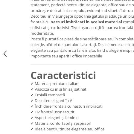
statement, perfectă pentru ținute elegante, office sau de 
urmărește delicat linia corpului, evidențiind silueta într-u
Decolteul în V alungește optic linia gâtului și adaugă un pl
frontală cu
nasturi îmbrăcați în același material
comple
sofisticat și exclusivist. Tivul ușor ascuțit în partea frontală
modernitate.
Poate fi purtată ca piesă de sine stătătoare sau în comple
colecție, alături de pantalonii asortați. De asemenea, se int
elegante sau pantaloni cu talie înaltă, fiind o alegere inspi
importante sau apariții office impecabile
Caracteristici
✔ Material premium italian
✔ Vâscoză cu in și finisaj satinat
✔ Croială cambrată
✔ Decolteu elegant în V
✔ Închidere frontală cu nasturi îmbrăcați
✔ Tiv frontal ușor ascuțit
✔ Aspect elegant și feminin
✔ Material confortabil și respirabil
✔ Ideală pentru ținute elegante sau office