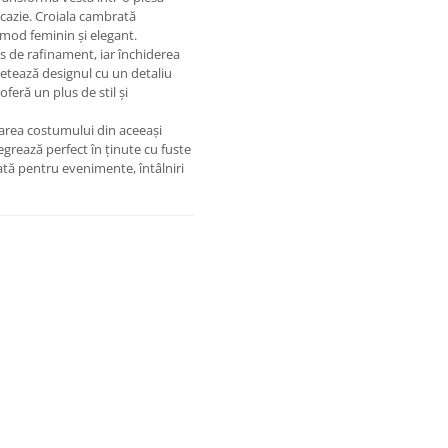
ocazie. Croiala cambrată
n mod feminin și elegant.
us de rafinament, iar închiderea
tează designul cu un detaliu
 oferă un plus de stil și
tarea costumului din aceeași
egrează perfect în ținute cu fuste
rată pentru evenimente, întâlniri