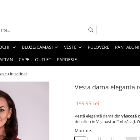
OCHII
BLUZE/CAMASI
VESTE
PULOVERE
PANTALONI
AFTAN
CAPE
OUTLET
PARDESIE
a cu in satinat
Vesta dama eleganta ro
199,95 Lei
Vestă elegantă damă din
vâscoză c
decolteu în V și nasturi îmbrăcați. O
Marime
: