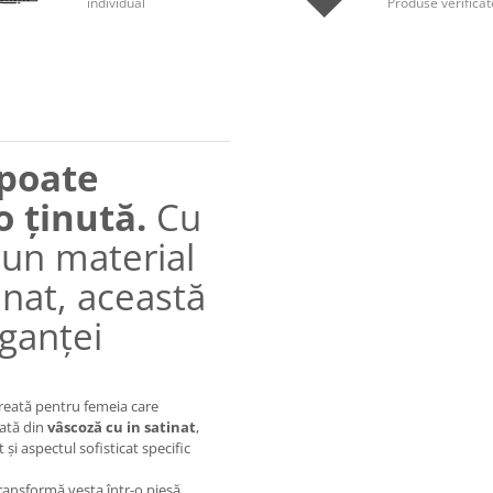
individual
Produse verificat
 poate
 ținută.
Cu
 un material
inat, această
eganței
creată pentru femeia care
zată din
vâscoză cu in satinat
,
și aspectul sofisticat specific
ransformă vesta într-o piesă