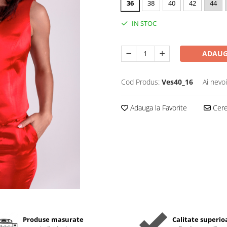
36
38
40
42
44
IN STOC
ADAUG
Cod Produs:
Ves40_16
Ai nevo
Adauga la Favorite
Cere 
Produse masurate
Calitate superio