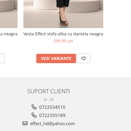
ela neagra
Vesta Effect stofa alba cu dantela neagra
Vesta 
299,95 Lei
VEZI VARIANTE
V
SUPORT CLIENTI
9 - 16
0722534510
0722355189
effect_hd@yahoo.com