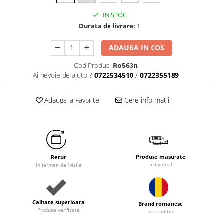
IN STOC
Durata de livrare:
1
ADAUGA IN COS
Cod Produs:
Ro563n
Ai nevoie de ajutor?
0722534510
/
0722355189
Adauga la Favorite
Cere informatii
Produse masurate
Retur
individual
in termen de 14zile
Calitate superioara
Brand romanesc
Produse verificate
cu traditie