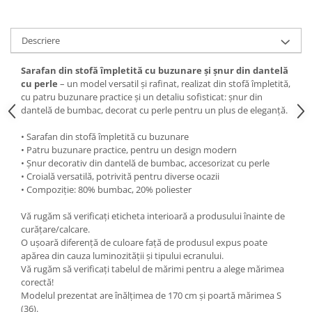
Descriere
Sarafan din stofă împletită cu buzunare și șnur din dantelă
cu perle
– un model versatil și rafinat, realizat din stofă împletită,
cu patru buzunare practice și un detaliu sofisticat: șnur din
dantelă de bumbac, decorat cu perle pentru un plus de eleganță.
• Sarafan din stofă împletită cu buzunare
• Patru buzunare practice, pentru un design modern
• Șnur decorativ din dantelă de bumbac, accesorizat cu perle
• Croială versatilă, potrivită pentru diverse ocazii
• Compoziție: 80% bumbac, 20% poliester
Vă rugăm să verificați eticheta interioară a produsului înainte de
curățare/calcare.
O ușoară diferență de culoare față de produsul expus poate
apărea din cauza luminozității și tipului ecranului.
Vă rugăm să verificați tabelul de mărimi pentru a alege mărimea
corectă!
Modelul prezentat are înălțimea de 170 cm și poartă mărimea S
(36).