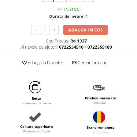
IN STOC
Durata de livrare:
1
ADAUGA IN COS
Cod Produs:
Ro 1337
Ai nevoie de ajutor?
0722534510
/
0722355189
Adauga la Favorite
Cere informatii
Produse masurate
Retur
individual
in termen de 14zile
Calitate superioara
Brand romanesc
Produse verificate
cu traditie