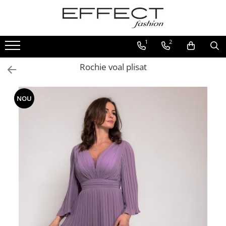
Rochii
Bluze/Camasi
Veste
Pantaloni
Compleuri
Paltoane/Geci
Accesorii
1
2
Marimi mari
Bluze brodate
Vesta blana
Blugi
Compleuri cu fustă
Geci
Curele, Brauri
Rochie voal plisat
Rochii brodate
Bluze elegante
Veste brodate
Pantaloni
Compleuri cu pantaloni
Cojocel
Esarfe
Rochii de eveniment
Camasi
Veste fas
Pantaloni sport
Jachete
Fulare
NOU
Rochii de in
Maieuri
Veste sport
Paltoane
Rochii de vară
Tricouri/Topuri
Veste stofa
Rochii de zi
Rochii elegante
Sarafane