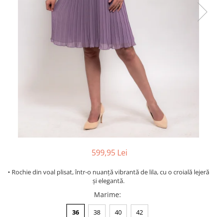
599,95 Lei
• Rochie din voal plisat, într-o nuanță vibrantă de lila, cu o croială lejeră
și elegantă.
Marime
:
36
38
40
42