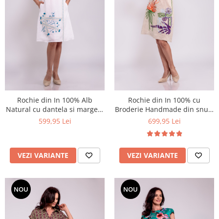
Rochie din In 100% Alb
Rochie din In 100% cu
Natural cu dantela si margele
Broderie Handmade din snur-
turcoaz-eleganta relaxata de
arta florala in culori vibrante
599,95 Lei
699,95 Lei
vara
VEZI VARIANTE
VEZI VARIANTE
NOU
NOU