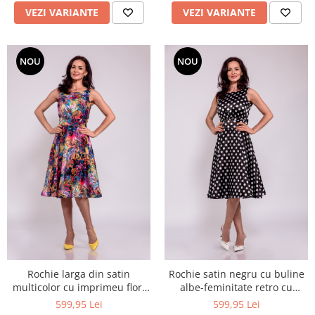
VEZI VARIANTE
VEZI VARIANTE
NOU
NOU
Rochie larga din satin
Rochie satin negru cu buline
multicolor cu imprimeu flori
albe-feminitate retro cu
abstracte
atitudine
599,95 Lei
599,95 Lei