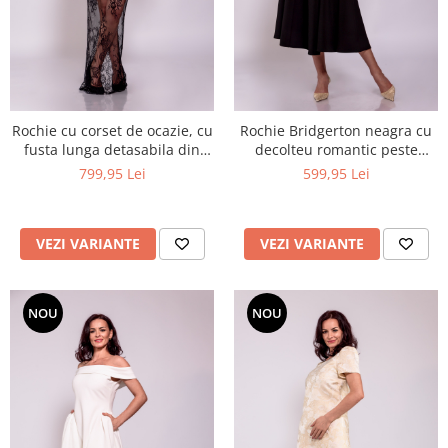
Rochie cu corset de ocazie, cu
Rochie Bridgerton neagra cu
fusta lunga detasabila din
decolteu romantic peste
dantela chantilly
umeri
799,95 Lei
599,95 Lei
VEZI VARIANTE
VEZI VARIANTE
NOU
NOU