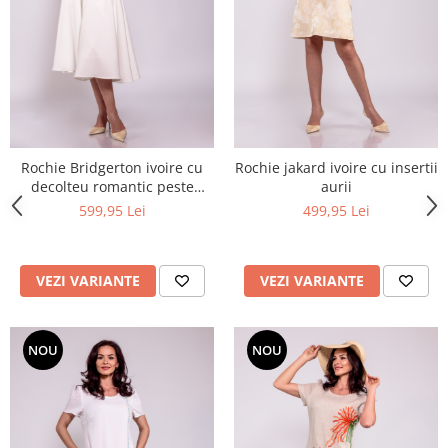
Rochie Bridgerton ivoire cu
Rochie jakard ivoire cu insertii
decolteu romantic peste
aurii
umeri
599,95 Lei
499,95 Lei
VEZI VARIANTE
VEZI VARIANTE
NOU
NOU