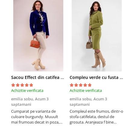
Sacou Effect din catifea neelastica albastru royal
Compleu verde cu fusta conica si broderie
Achizitie verificata
Achizitie verificata
Achi
emilia sobu,
Acum 3
emilia sobu,
Acum 3
emi
saptamani
saptamani
sap
Cumparat pe varianta de
Compleul este frumos, dintr-o
Croi
culoare burgundy. Muuult
stofa catifelata, destul de
vine
mai frumoas decat in poza,
grosuta. Aranjeaza f bine
nee
este versatil si calitativ
silueta si scoate formele in
potr
evidenta (cumparat pe alta