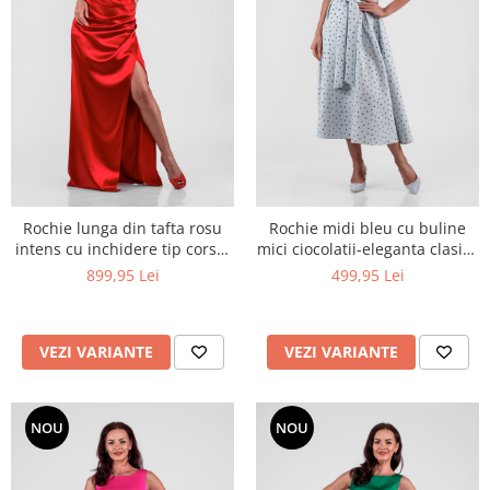
Rochie lunga din tafta rosu
Rochie midi bleu cu buline
intens cu inchidere tip corset
mici ciocolatii-eleganta clasica
si slit adanc pe picior
cu un aer retro
899,95 Lei
499,95 Lei
VEZI VARIANTE
VEZI VARIANTE
NOU
NOU