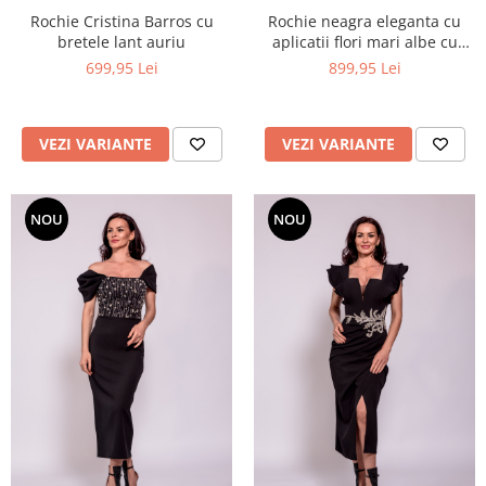
Rochie Cristina Barros cu
Rochie neagra eleganta cu
bretele lant auriu
aplicatii flori mari albe cu
strasuri
699,95 Lei
899,95 Lei
VEZI VARIANTE
VEZI VARIANTE
NOU
NOU