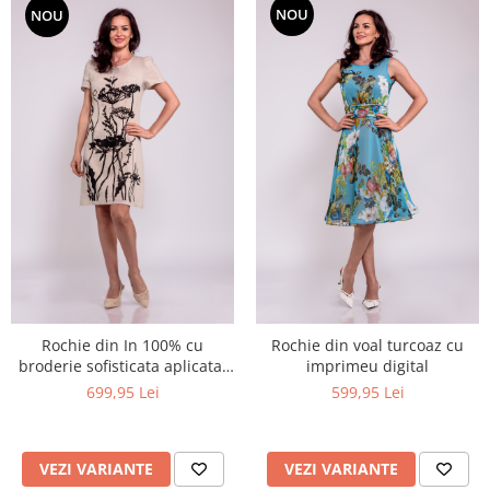
NOU
NOU
Rochie din In 100% cu
Rochie din voal turcoaz cu
broderie sofisticata aplicata-
imprimeu digital
rochia statement a verii
699,95 Lei
599,95 Lei
VEZI VARIANTE
VEZI VARIANTE