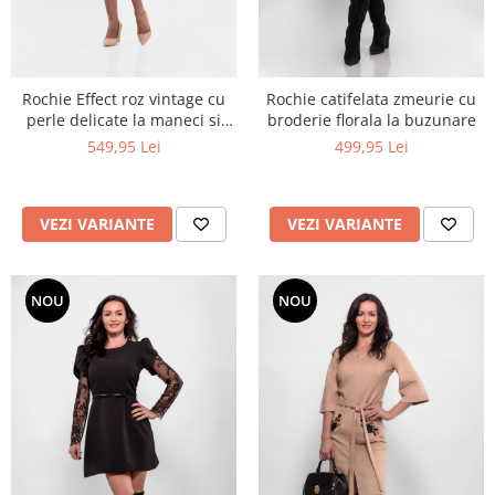
Rochie Effect roz vintage cu
Rochie catifelata zmeurie cu
perle delicate la maneci si
broderie florala la buzunare
buzunare
549,95 Lei
499,95 Lei
VEZI VARIANTE
VEZI VARIANTE
NOU
NOU