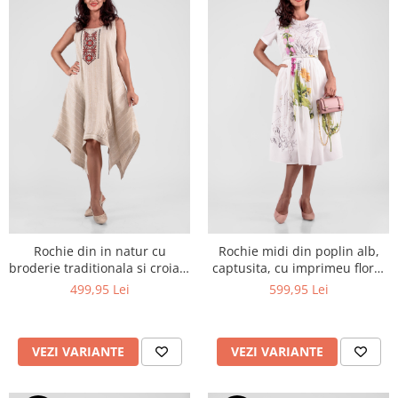
Rochie din in natur cu
Rochie midi din poplin alb,
broderie traditionala si croiala
captusita, cu imprimeu floral
asimetrica
stilizat si curea imbracata
499,95 Lei
599,95 Lei
VEZI VARIANTE
VEZI VARIANTE