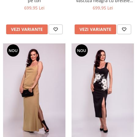
pe ton
vascoza neagra cu bretele
lant auriu
699,95 Lei
699,95 Lei
VEZI VARIANTE
VEZI VARIANTE
NOU
NOU