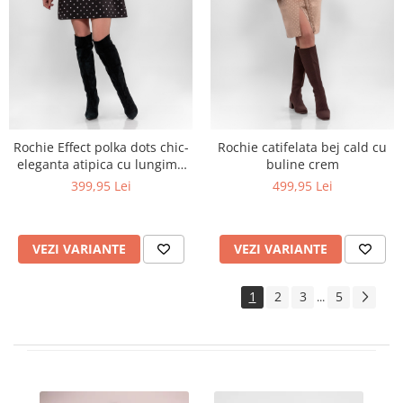
Rochie Effect polka dots chic-
Rochie catifelata bej cald cu
eleganta atipica cu lungime
buline crem
personalizabila
399,95 Lei
499,95 Lei
VEZI VARIANTE
VEZI VARIANTE
1
2
3
5
...