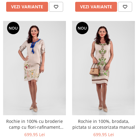
VEZI VARIANTE
VEZI VARIANTE
NOU
NOU
Rochie in 100% cu broderie
Rochie in 100%, brodata,
camp cu flori-rafinament
pictata si accesorizata manual
artizanal care spune o
699,95 Lei
699,95 Lei