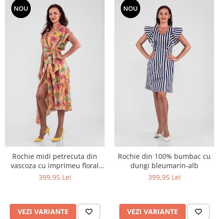
NOU
NOU
Rochie midi petrecuta din
Rochie din 100% bumbac cu
vascoza cu imprimeu floral
dungi bleumarin-alb
multicolor si croi asimetric
399,95 Lei
399,95 Lei
VEZI VARIANTE
VEZI VARIANTE