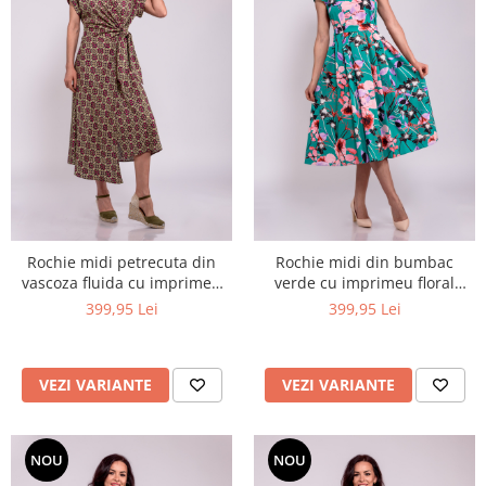
Rochie midi petrecuta din
Rochie midi din bumbac
vascoza fluida cu imprimeu
verde cu imprimeu floral
geometric kaki si burgundy
exotic
399,95 Lei
399,95 Lei
VEZI VARIANTE
VEZI VARIANTE
NOU
NOU