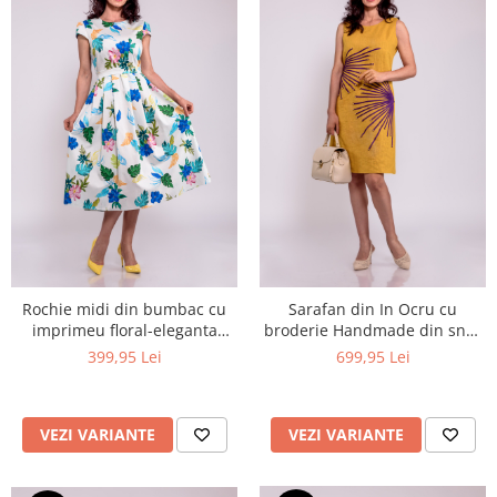
Rochie midi din bumbac cu
Sarafan din In Ocru cu
imprimeu floral-eleganta
broderie Handmade din snur
fresh de vara
violet-raze de apus de soare
399,95 Lei
699,95 Lei
VEZI VARIANTE
VEZI VARIANTE