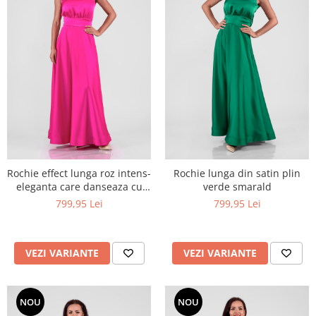
Rochie effect lunga roz intens-
Rochie lunga din satin plin
eleganta care danseaza cu
verde smarald
tine
799,95 Lei
799,95 Lei
VEZI VARIANTE
VEZI VARIANTE
NOU
NOU