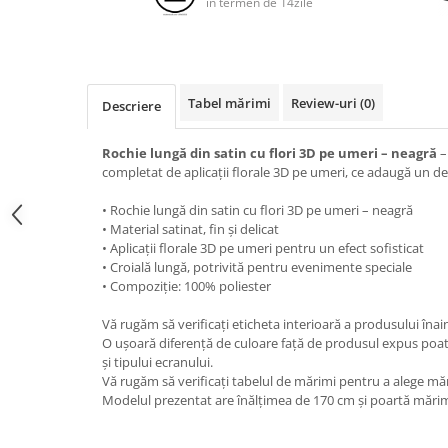
in termen de 14zile
Tabel mărimi
Review-uri
(0)
Descriere
Rochie lungă din satin cu flori 3D pe umeri – neagră
–
completat de aplicații florale 3D pe umeri, ce adaugă un det
• Rochie lungă din satin cu flori 3D pe umeri – neagră
• Material satinat, fin și delicat
• Aplicații florale 3D pe umeri pentru un efect sofisticat
• Croială lungă, potrivită pentru evenimente speciale
• Compoziție: 100% poliester
Vă rugăm să verificați eticheta interioară a produsului înai
O ușoară diferență de culoare față de produsul expus poat
și tipului ecranului.
Vă rugăm să verificați tabelul de mărimi pentru a alege mă
Modelul prezentat are înălțimea de 170 cm și poartă mărim