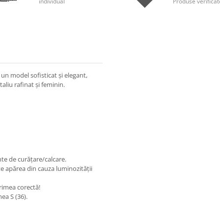
individual
Produse verificat
 un model sofisticat și elegant,
aliu rafinat și feminin.
nte de curățare/calcare.
e apărea din cauza luminozității
rimea corectă!
ea S (36).