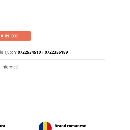
A IN COS
de ajutor?
0722534510
/
0722355189
informatii
ara
Brand romanesc