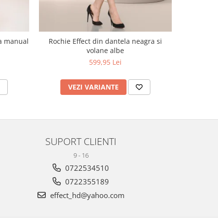
ta manual
Rochie Effect din dantela neagra si
Sarafan cu
volane albe
599,95 Lei
VEZI VARIANTE
V
SUPORT CLIENTI
9 - 16
0722534510
0722355189
effect_hd@yahoo.com