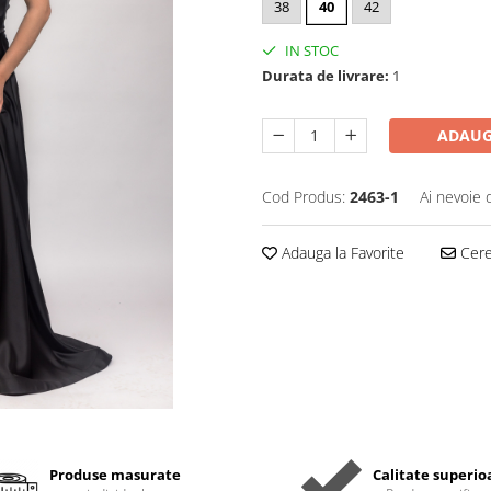
38
40
42
IN STOC
Durata de livrare:
1
ADAUG
Cod Produs:
2463-1
Ai nevoie 
Adauga la Favorite
Cere 
Produse masurate
Calitate superio