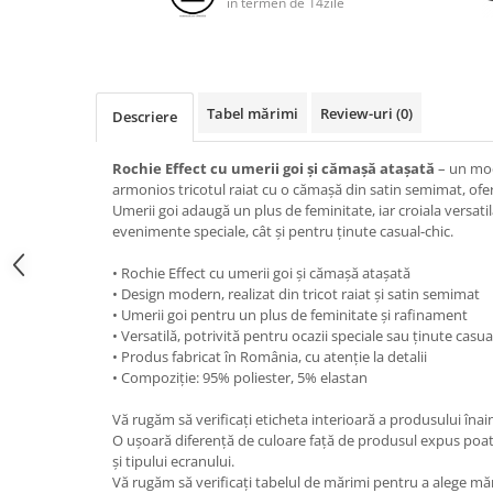
in termen de 14zile
Tabel mărimi
Review-uri
(0)
Descriere
Rochie Effect cu umerii goi și cămașă atașată
– un mod
armonios tricotul raiat cu o cămașă din satin semimat, ofe
Umerii goi adaugă un plus de feminitate, iar croiala versatil
evenimente speciale, cât și pentru ținute casual-chic.
• Rochie Effect cu umerii goi și cămașă atașată
• Design modern, realizat din tricot raiat și satin semimat
• Umerii goi pentru un plus de feminitate și rafinament
• Versatilă, potrivită pentru ocazii speciale sau ținute casua
• Produs fabricat în România, cu atenție la detalii
• Compoziție: 95% poliester, 5% elastan
Vă rugăm să verificați eticheta interioară a produsului înai
O ușoară diferență de culoare față de produsul expus poat
și tipului ecranului.
Vă rugăm să verificați tabelul de mărimi pentru a alege mă