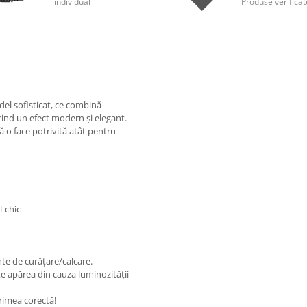
individual
Produse verificat
el sofisticat, ce combină
rind un efect modern și elegant.
ă o face potrivită atât pentru
l-chic
nte de curățare/calcare.
e apărea din cauza luminozității
rimea corectă!