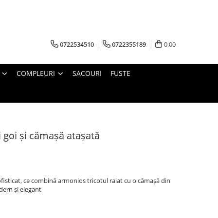
0722534510
0722355189
0,00
COMPLEURI
SACOURI
FUSTE
i goi și cămașă atașată
ofisticat, ce combină armonios tricotul raiat cu o cămașă din
dern și elegant