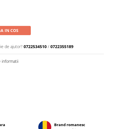
A IN COS
ie de ajutor?
0722534510
/
0722355189
informatii
ara
Brand romanesc