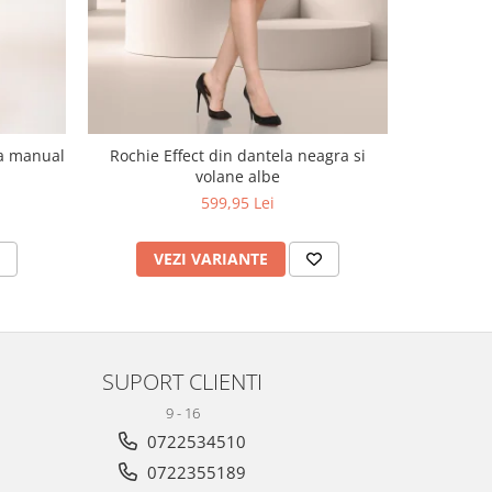
ta manual
Rochie Effect din dantela neagra si
Sarafan cu
volane albe
599,95 Lei
VEZI VARIANTE
V
SUPORT CLIENTI
9 - 16
0722534510
0722355189