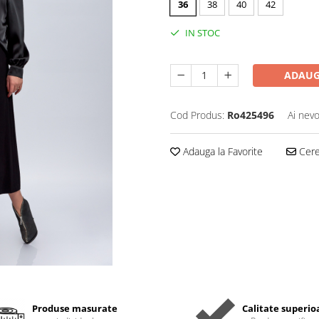
36
38
40
42
IN STOC
ADAUG
Cod Produs:
Ro425496
Ai nevo
Adauga la Favorite
Cere 
Produse masurate
Calitate superio