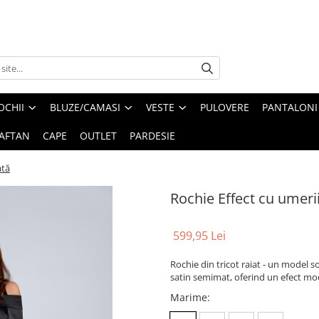
OCHII
BLUZE/CAMASI
VESTE
PULOVERE
PANTALONI
AFTAN
CAPE
OUTLET
PARDESIE
ată
Rochie Effect cu umeri
599,95 Lei
Rochie din tricot raiat - un model s
satin semimat, oferind un efect mo
Marime
: