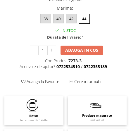
Marime
:
38
40
42
44
IN STOC
Durata de livrare:
1
ADAUGA IN COS
Cod Produs:
7273-3
Ai nevoie de ajutor?
0722534510
/
0722355189
Adauga la Favorite
Cere informatii
Produse masurate
Retur
individual
in termen de 14zile