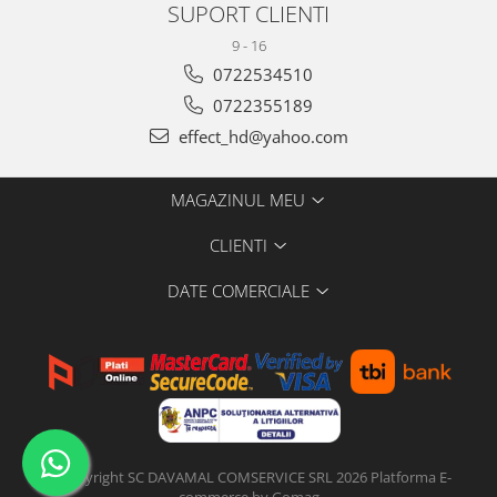
SUPORT CLIENTI
9 - 16
0722534510
0722355189
effect_hd@yahoo.com
MAGAZINUL MEU
CLIENTI
DATE COMERCIALE
©Copyright SC DAVAMAL COMSERVICE SRL 2026
Platforma E-
commerce by Gomag