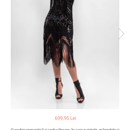
699,95 Lei
O rochie romantică și seducătoare, în care paietele, mărgelele și