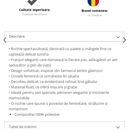
Calitate superioara
Brand romanesc
Produse verificate
cu traditie
Descriere
• Rochie spectaculoasă, decorată cu paiete și mărgele fine ce
captează delicat lumina
• Franjuri eleganți care dansează la fiecare pas, adăugând un aer
seducător și plin de viață
• Design sofisticat, inspirat din farmecul serilor glamour
• Croială feminină ce urmărește lin silueta
• Decolteu delicat, ce evidențiază rafinat linia gâtului
• Material fluid, ce oferă mișcare și grație
• Ideală pentru seri speciale, petreceri elegante și momente
memorabile
• O rochie care spune o poveste de feminitate, strălucire și
romantism
Compozitie:100% poliester
Tabel de mărimi