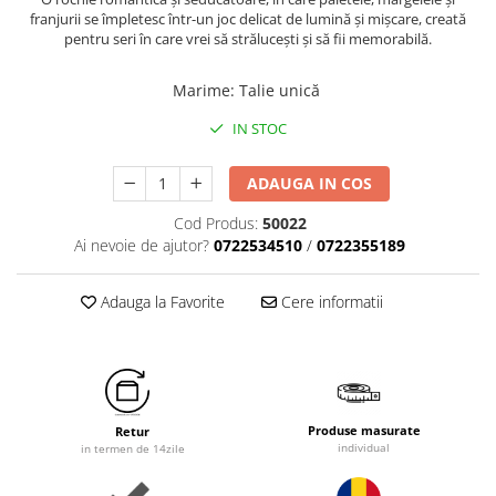
franjurii se împletesc într-un joc delicat de lumină și mișcare, creată
pentru seri în care vrei să strălucești și să fii memorabilă.
Marime
:
Talie unică
IN STOC
ADAUGA IN COS
Cod Produs:
50022
Ai nevoie de ajutor?
0722534510
/
0722355189
Adauga la Favorite
Cere informatii
Produse masurate
Retur
individual
in termen de 14zile