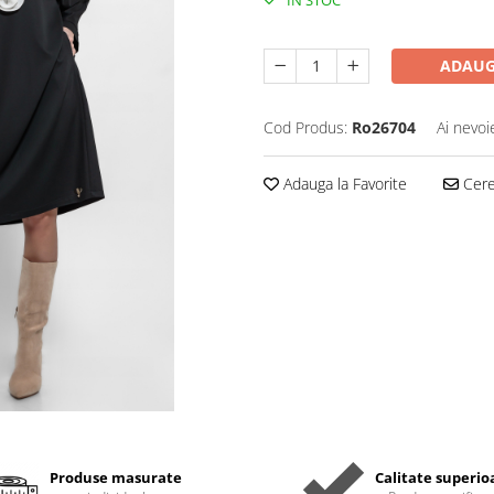
IN STOC
ADAUG
Cod Produs:
Ro26704
Ai nevoi
Adauga la Favorite
Cere 
Produse masurate
Calitate superio