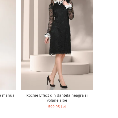
NOU
ta manual
Rochie Effect din dantela neagra si
Sarafan cu
volane albe
599,95 Lei