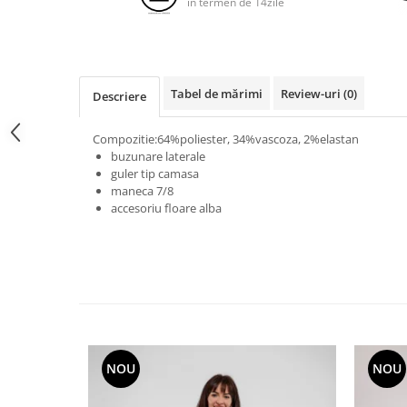
in termen de 14zile
Tabel de mărimi
Review-uri
(0)
Descriere
Compozitie:64%poliester, 34%vascoza, 2%elastan
buzunare laterale
guler tip camasa
maneca 7/8
accesoriu floare alba
NOU
NOU