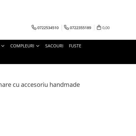
0722534510
0722355189
0,00
COMPLEURI
SACOURI
FUSTE
mare cu accesoriu handmade