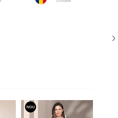
e
cu traditie
NOU