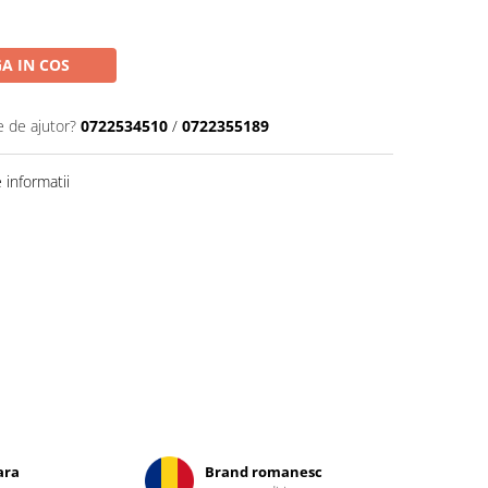
A IN COS
e de ajutor?
0722534510
/
0722355189
informatii
ara
Brand romanesc