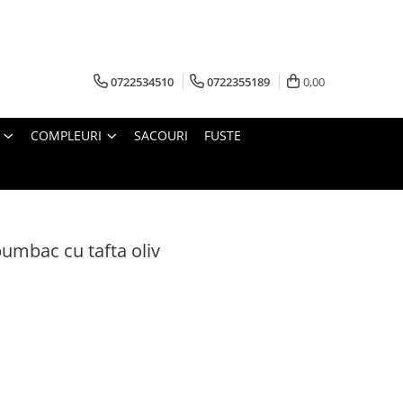
0722534510
0722355189
0,00
COMPLEURI
SACOURI
FUSTE
mbac cu tafta oliv