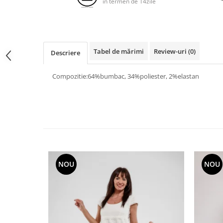
in termen de 14zile
Tabel de mărimi
Review-uri
(0)
Descriere
Compozitie:64%bumbac, 34%poliester, 2%elastan
NOU
NOU