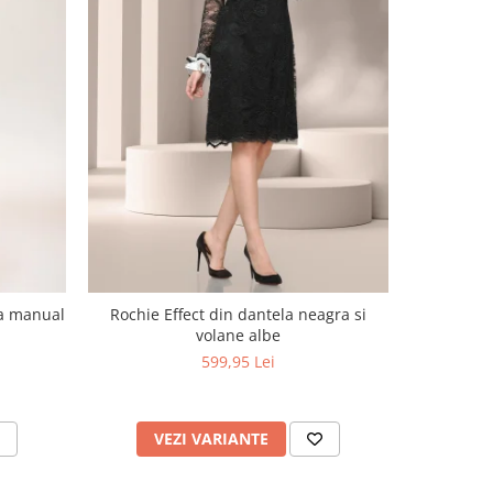
NOU
ta manual
Rochie Effect din dantela neagra si
Sarafan cu
volane albe
599,95 Lei
VEZI VARIANTE
V