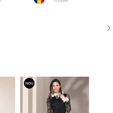
e
cu traditie
NOU