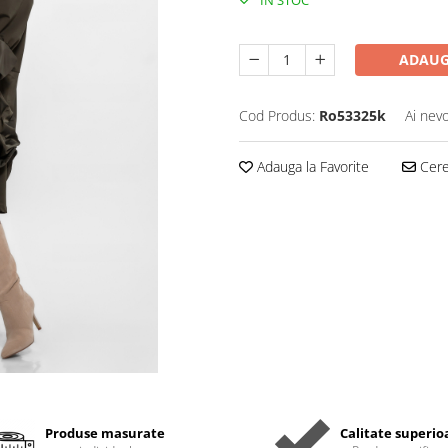
IN STOC
ADAUG
Cod Produs:
Ro53325k
Ai nevo
Adauga la Favorite
Cere 
Produse masurate
Calitate superio