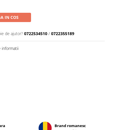
A IN COS
ie de ajutor?
0722534510
/
0722355189
informatii
ara
Brand romanesc