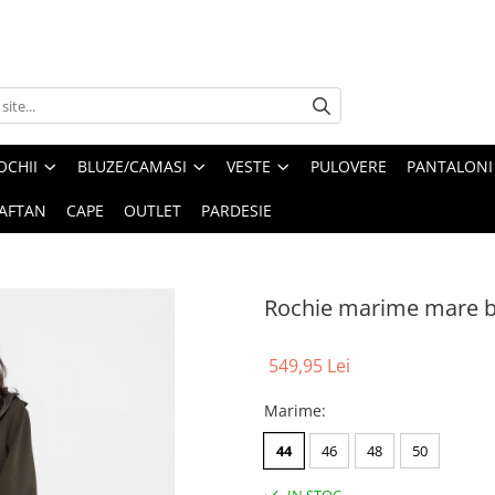
OCHII
BLUZE/CAMASI
VESTE
PULOVERE
PANTALONI
AFTAN
CAPE
OUTLET
PARDESIE
Rochie marime mare bu
549,95 Lei
Marime
:
44
46
48
50