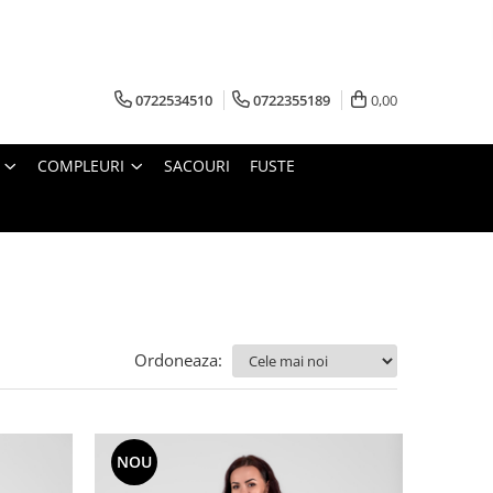
0722534510
0722355189
0,00
COMPLEURI
SACOURI
FUSTE
Ordoneaza:
NOU