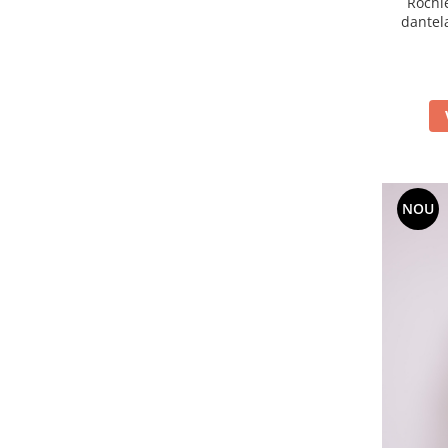
Rochi
dantel
NOU