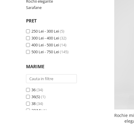
Rochii elegante
Sarafane
PRET
250 Lei - 300 Lei
(5)
300 Lei - 400 Lei
(32)
400 Lei - 500 Lei
(14)
500 Lei - 750 Lei
(145)
MARIME
36
(34)
36(S)
(1)
38
(34)
38(M)
(1)
Rochie mid
40
(34)
eleg
40(L)
(1)
42
(33)