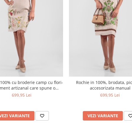
e camp cu flori-
Rochie in 100%, brodata, pic
ament artizanal care spune o
accesorizata manual
poveste
699,95 Lei
699,95 Lei
VEZI VARIANTE
VEZI VARIANTE