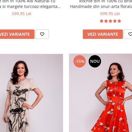
e din In 100% Alb Natural cu
Rochie din In 100% cu Bro
a si margele turcoaz-eleganta
Handmade din snur-arta florala
relaxata de vara
vibrante
599,95 Lei
699,95 Lei
VEZI VARIANTE
VEZI VARIANTE
-15%
NOU