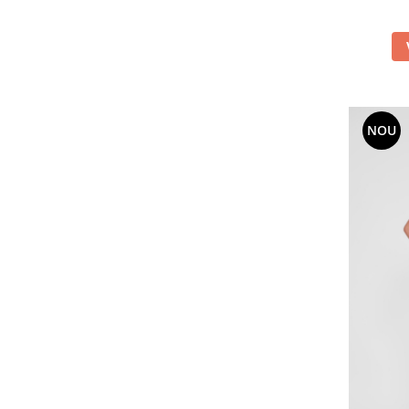
42(XL)
(1)
44
(32)
44(XXL)
(1)
46
(19)
S
(1)
Talie unică
(1)
NOU
l
(1)
m
(1)
xl
(1)