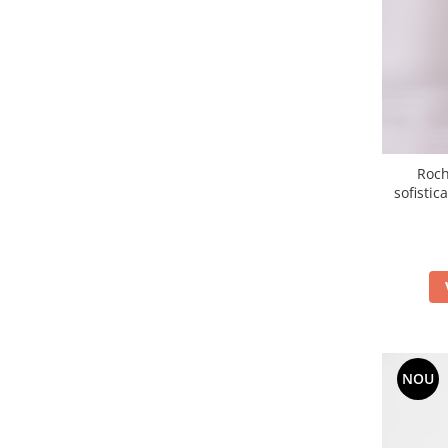
Roch
sofistic
NOU