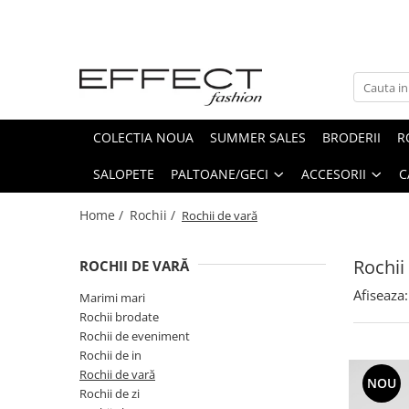
Rochii
Bluze/Camasi
Veste
Pantaloni
Compleuri
Paltoane/Geci
Accesorii
Marimi mari
Bluze brodate
Vesta blana
Blugi
Compleuri cu fustă
Geci
Curele, Brauri
Rochii brodate
Bluze elegante
Veste brodate
Pantaloni
Compleuri cu pantaloni
Cojocel
Esarfe
COLECTIA NOUA
SUMMER SALES
BRODERII
R
Rochii de eveniment
Camasi
Veste fas
Pantaloni sport
Jachete
Fulare
SALOPETE
PALTOANE/GECI
ACCESORII
C
Rochii de in
Maieuri
Veste sport
Paltoane
Rochii de vară
Tricouri/Topuri
Veste stofa
Home /
Rochii /
Rochii de vară
Rochii de zi
Rochii
ROCHII DE VARĂ
Rochii elegante
Afiseaza:
Sarafane
Marimi mari
Rochii brodate
Rochii de eveniment
Rochii de in
Rochii de vară
NOU
Rochii de zi