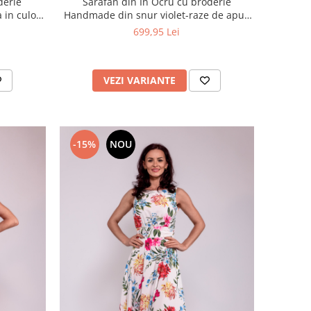
derie
Sarafan din In Ocru cu broderie
 in culori
Handmade din snur violet-raze de apus
de soare
699,95 Lei
VEZI VARIANTE
-15%
NOU