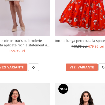
ie din In 100% cu broderie
Rochie lunga petrecuta la spate_
ata aplicata-rochia statement a
799,95 Lei
679,95 Lei
verii
699,95 Lei
VEZI VARIANTE
VEZI VARIANTE
NOU