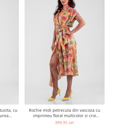
tusita, cu
Rochie midi petrecuta din vascoza cu
curea
imprimeu floral multicolor si croi
asimetric
399,95 Lei