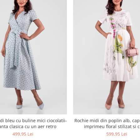
i bleu cu buline mici ciocolatii-
Rochie midi din poplin alb, cap
anta clasica cu un aer retro
imprimeu floral stilizat si 
imbracata
499,95 Lei
599,95 Lei