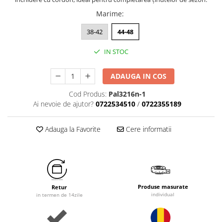
Marime
:
38-42
44-48
IN STOC
ADAUGA IN COS
Cod Produs:
Pal3216n-1
Ai nevoie de ajutor?
0722534510
/
0722355189
Adauga la Favorite
Cere informatii
Produse masurate
Retur
individual
in termen de 14zile