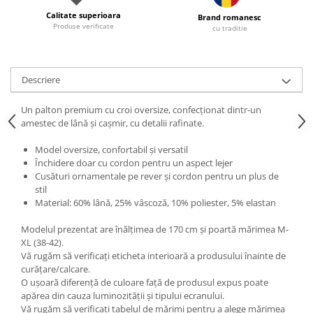
Calitate superioara
Brand romanesc
Produse verificate
cu traditie
Descriere
Un palton premium cu croi oversize, confecționat dintr-un
amestec de lână și cașmir, cu detalii rafinate.
Model oversize, confortabil și versatil
Închidere doar cu cordon pentru un aspect lejer
Cusături ornamentale pe rever și cordon pentru un plus de
stil
Material: 60% lână, 25% vâscoză, 10% poliester, 5% elastan
Modelul prezentat are înălțimea de 170 cm și poartă mărimea M-
XL (38-42).
Vă rugăm să verificați eticheta interioară a produsului înainte de
curățare/calcare.
O ușoară diferență de culoare față de produsul expus poate
apărea din cauza luminozității și tipului ecranului.
Vă rugăm să verificați tabelul de mărimi pentru a alege mărimea