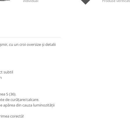
individual
Produse verificat
ir, cu un croi oversize și detalii
t subtil
n
ea S (36).
nte de curățare/calcare.
e apărea din cauza luminozității
rimea corectă!