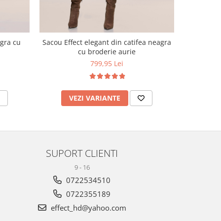
Palton Ef
agra cu
Sacou Effect elegant din catifea neagra
cu broderie aurie
799,95 Lei
V
VEZI VARIANTE
SUPORT CLIENTI
9 - 16
0722534510
0722355189
effect_hd@yahoo.com