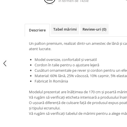
in termen de 14zile
Tabel mărimi
Review-uri
(0)
Descriere
Un palton premium, realizat dintr-un amestec de lână și cașm
atent lucrate.
Model oversize, confortabil și versatil
Cordon în talie pentru o ajustare lejeră
Cusături ornamentale pe rever și cordon pentru un efec
Material: 60% lână, 25% vâscoză, 10% cașmir, 5% elasta
Fabricat în România
Modelul prezentat are înălțimea de 170 cm și poartă mărim
Vă rugăm să verificați eticheta interioară a produsului înai
O ușoară diferență de culoare față de produsul expus poat
și tipului ecranului.
Vă rugăm să verificați tabelul de mărimi pentru a alege mă