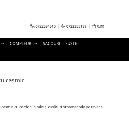
0722534510
0722355189
0,00
COMPLEURI
SACOURI
FUSTE
 cu casmir
cașmir, cu cordon în talie și cusături ornamentale pe rever și