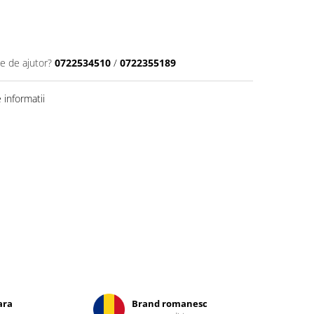
ie de ajutor?
0722534510
/
0722355189
informatii
ara
Brand romanesc