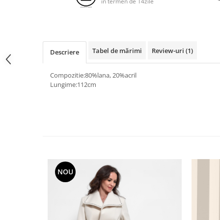
in termen de 14zile
Tabel de mărimi
Review-uri
(1)
Descriere
Compozitie:80%lana, 20%acril
Lungime:112cm
NOU