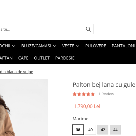
OCHII
BLUZE/CAMASI
VESTE
PULOVERE
PANTALONI
AFTAN
CAPE
OUTLET
PARDESIE
 din blana de vulpe
Palton bej lana cu gule
1 Review
1.790,00 Lei
Marime
:
38
40
42
44