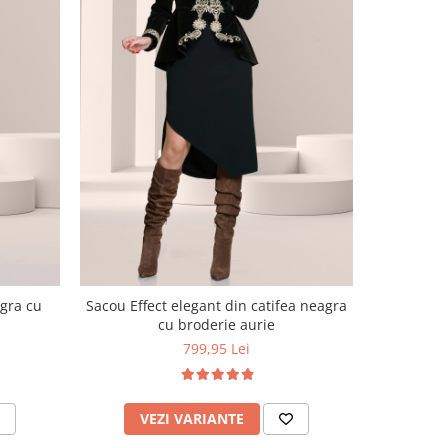
NOU
Palton Ef
agra cu
Sacou Effect elegant din catifea neagra
cu broderie aurie
799,95 Lei
V
VEZI VARIANTE