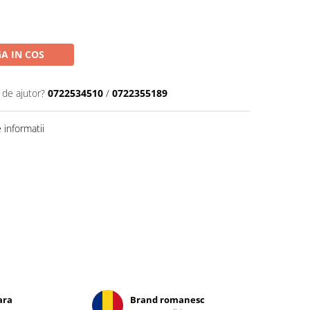
A IN COS
 de ajutor?
0722534510
/
0722355189
informatii
ara
Brand romanesc