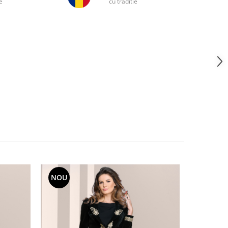
e
cu traditie
NOU