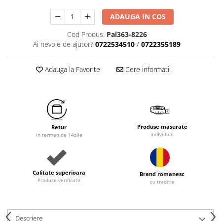
ADAUGA IN COS
Cod Produs:
Pal363-8226
Ai nevoie de ajutor?
0722534510
/
0722355189
Adauga la Favorite
Cere informatii
Produse masurate
Retur
individual
in termen de 14zile
Calitate superioara
Brand romanesc
Produse verificate
cu traditie
Descriere