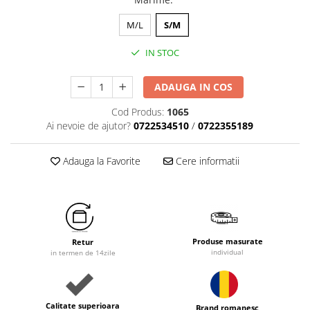
M/L
S/M
IN STOC
ADAUGA IN COS
Cod Produs:
1065
Ai nevoie de ajutor?
0722534510
/
0722355189
Adauga la Favorite
Cere informatii
Produse masurate
Retur
individual
in termen de 14zile
Calitate superioara
Brand romanesc