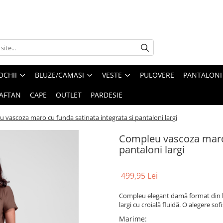
OCHII
BLUZE/CAMASI
VESTE
PULOVERE
PANTALONI
AFTAN
CAPE
OUTLET
PARDESIE
 vascoza maro cu funda satinata integrata si pantaloni largi
Compleu vascoza maro 
pantaloni largi
499,95 Lei
Compleu elegant damă format din 
largi cu croială fluidă. O alegere sof
Marime
: