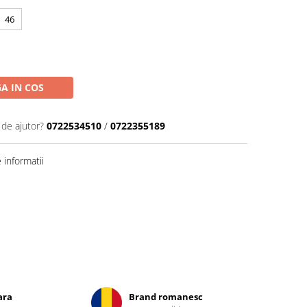
46
A IN COS
 de ajutor?
0722534510
/
0722355189
informatii
ara
Brand romanesc