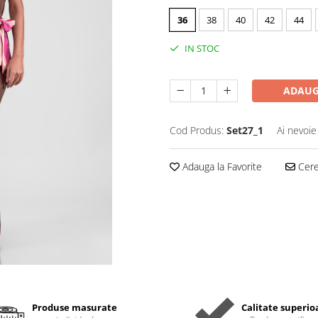
36
38
40
42
44
IN STOC
ADAUG
Cod Produs:
Set27_1
Ai nevoie
Adauga la Favorite
Cere 
Produse masurate
Calitate superio