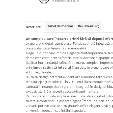
in termen de 14zile
Tabel de mărimi
Review-uri
(0)
Descriere
Un compleu care întoarce priviri fără să depună efort
exagerare, ci detalii atent alese. Funda satinată integrată
piesă sofisticată, feminină și memorabilă.
Alege un outfit care îmbină eleganța contemporană cu fem
damă este creat pentru femeia care își dorește o apariție i
Realizat într-o nuanță rafinată de maro, compleul impresi
prin
funda satinată integrată
, un detaliu elegant care o
stil întregii ținute.
Bluza cu design petrecut evidențiază armonios talia și cree
croiului lejer și decolteului în V. Gulerul clasic completează 
satinată în nuanțe de roz și crem, integrată în designul blu
exclusivist, fără a necesita accesorii suplimentare.
Pantalonii cu croială amplă și linie fluidă oferă confort și l
silueta și conferind un aspect elegant. Împreună, cele do
versatil, potrivit atât pentru ținutele office elegante, cât ș
aniversări, botezuri sau întâlniri speciale.