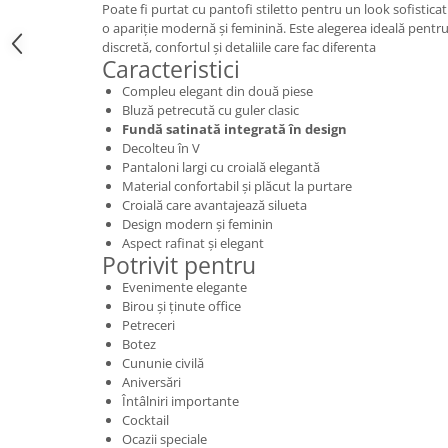
Poate fi purtat cu pantofi stiletto pentru un look sofistic
o apariție modernă și feminină. Este alegerea ideală pentr
discretă, confortul și detaliile care fac diferenta
Caracteristici
Compleu elegant din două piese
Bluză petrecută cu guler clasic
Fundă satinată integrată în design
Decolteu în V
Pantaloni largi cu croială elegantă
Material confortabil și plăcut la purtare
Croială care avantajează silueta
Design modern și feminin
Aspect rafinat și elegant
Potrivit pentru
Evenimente elegante
Birou și ținute office
Petreceri
Botez
Cununie civilă
Aniversări
Întâlniri importante
Cocktail
Ocazii speciale