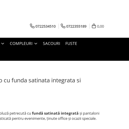
0722534510
0722355189
0,00
COMPLEURI
SACOURI
FUSTE
cu funda satinata integrata si
bluză petrecută cu
fundă satinată integrată
și pantaloni
isticată pentru evenimente, ținute office și ocazii speciale.