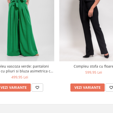
eu vascoza verde: pantaloni
Compleu stofa cu floar
 cu pliuri si bluza asimetrica cu
599,95 Lei
nasturi la spate
499,95 Lei
VEZI VARIANTE
VEZI VARIANTE