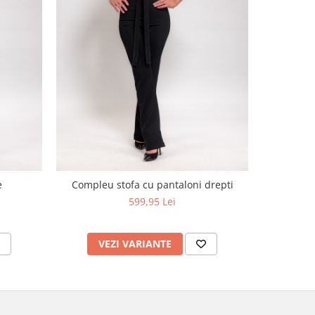
-33%
e
Compleu stofa cu pantaloni drepti
Cos
599,95 Lei
5
VEZI VARIANTE
V