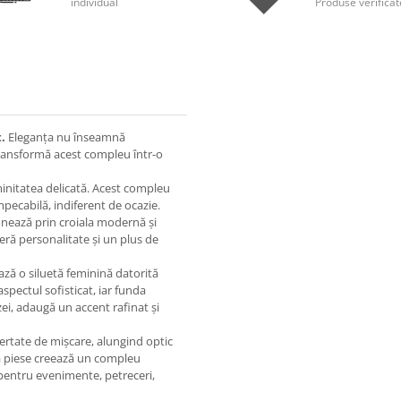
individual
Produse verificat
.
Eleganța nu înseamnă
 transformă acest compleu într-o
initatea delicată. Acest compleu
mpecabilă, indiferent de ocazie.
onează prin croiala modernă și
feră personalitate și un plus de
ază o siluetă feminină datorită
aspectul sofisticat, iar funda
zei, adaugă un accent rafinat și
ibertate de mișcare, alungind optic
uă piese creează un compleu
i pentru evenimente, petreceri,