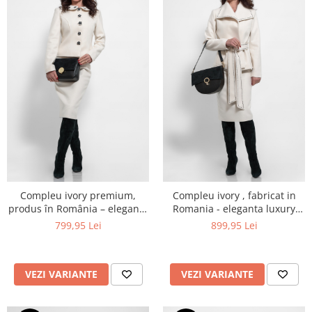
Compleu ivory premium,
Compleu ivory , fabricat in
produs în România – eleganță
Romania - eleganta luxury
desăvârșită cu detalii bijuterie
redefinita
799,95 Lei
899,95 Lei
VEZI VARIANTE
VEZI VARIANTE