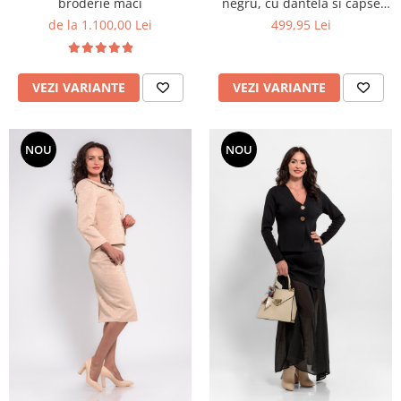
broderie maci
negru, cu dantela si capse
mici aurii
de la 1.100,00 Lei
499,95 Lei
VEZI VARIANTE
VEZI VARIANTE
NOU
NOU