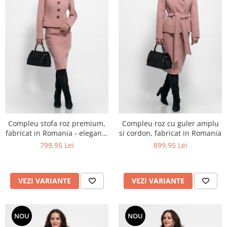
Compleu stofa roz premium,
Compleu roz cu guler amplu
fabricat in Romania - eleganta
si cordon, fabricat in Romania
iconica cu detalii bijuterie
799,95 Lei
899,95 Lei
VEZI VARIANTE
VEZI VARIANTE
NOU
NOU