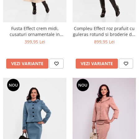
Fusta Effect crem midi,
Compleu Effect roz prafuit cu
cusaturi ornamentale in
guleras rotund si broderie din
contrast
snur
399,95 Lei
899,95 Lei
VEZI VARIANTE
VEZI VARIANTE
NOU
NOU