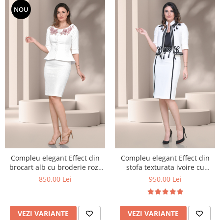
NOU
Compleu elegant Effect din
Compleu elegant Effect din
brocart alb cu broderie roz-
stofa texturata ivoire cu
lila
aplicatii si ciucuri negri
850,00 Lei
950,00 Lei
VEZI VARIANTE
VEZI VARIANTE