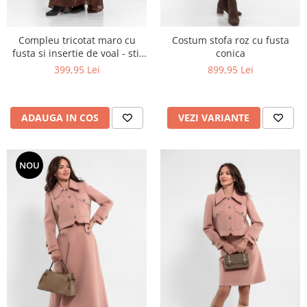
Compleu tricotat maro cu
Costum stofa roz cu fusta
fusta si insertie de voal - stil
conica
relaxat cu detalii feminine
399,95 Lei
899,95 Lei
ADAUGA IN COS
VEZI VARIANTE
NOU