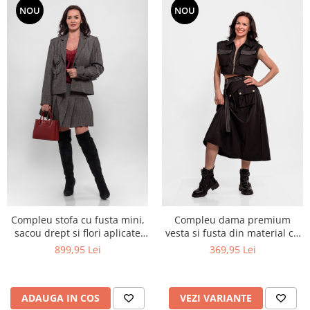
NOU
NOU
Compleu stofa cu fusta mini,
Compleu dama premium
sacou drept si flori aplicate
vesta si fusta din material cu
handmade
vascoza
899,95 Lei
369,95 Lei
ADAUGA IN COS
VEZI VARIANTE