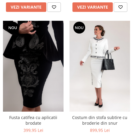
VEZI VARIANTE
VEZI VARIANTE
NOU
NOU
Fusta catifea cu aplicatii
Costum din stofa subtire cu
brodate
broderie din snur
399,95 Lei
899,95 Lei