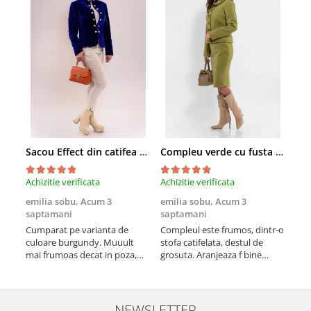
Sacou Effect din catifea neelastica albastru royal
Compleu verde cu fusta conica si broderie
Achizitie verificata
Achizitie verificata
Achi
emilia sobu,
Acum 3
emilia sobu,
Acum 3
emi
saptamani
saptamani
sap
Cumparat pe varianta de
Compleul este frumos, dintr-o
Croi
culoare burgundy. Muuult
stofa catifelata, destul de
vine
mai frumoas decat in poza,
grosuta. Aranjeaza f bine
nee
este versatil si calitativ
silueta si scoate formele in
potr
evidenta (cumparat pe alta
culoare)
NEWSLETTER