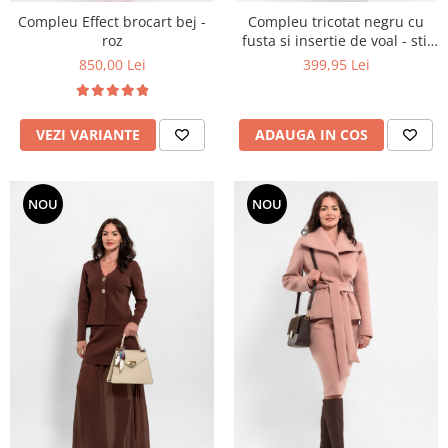
Compleu Effect brocart bej -
Compleu tricotat negru cu
roz
fusta si insertie de voal - stil
relaxat cu detalii feminine
850,00 Lei
399,95 Lei
VEZI VARIANTE
ADAUGA IN COS
NOU
NOU