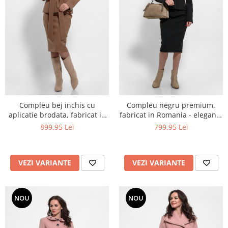
Compleu bej inchis cu
Compleu negru premium,
aplicatie brodata, fabricat in
fabricat in Romania - eleganta
Romania - eleganta luxury cu
iconica cu detalii bijuterie
899,95 Lei
799,95 Lei
detalii couture
VEZI VARIANTE
VEZI VARIANTE
NOU
NOU