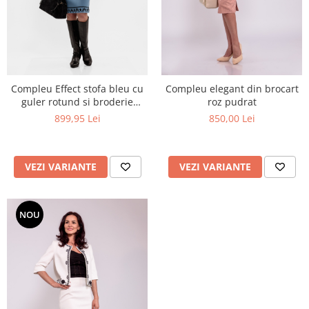
Compleu Effect stofa bleu cu
Compleu elegant din brocart
guler rotund si broderie
roz pudrat
rafinata
899,95 Lei
850,00 Lei
VEZI VARIANTE
VEZI VARIANTE
NOU