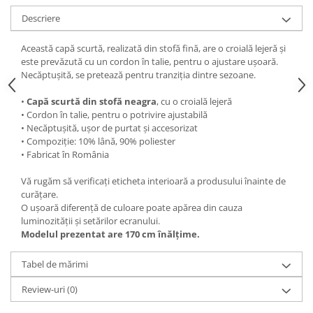
Descriere
Această capă scurtă, realizată din stofă fină, are o croială lejeră și
este prevăzută cu un cordon în talie, pentru o ajustare ușoară.
Necăptușită, se pretează pentru tranziția dintre sezoane.
•
Capă scurtă din stofă neagra
, cu o croială lejeră
• Cordon în talie, pentru o potrivire ajustabilă
• Necăptușită, ușor de purtat și accesorizat
• Compoziție: 10% lână, 90% poliester
• Fabricat în România
Vă rugăm să verificați eticheta interioară a produsului înainte de
curățare.
O ușoară diferență de culoare poate apărea din cauza
luminozității și setărilor ecranului.
Modelul prezentat are 170 cm înălțime.
Tabel de mărimi
Review-uri
(0)