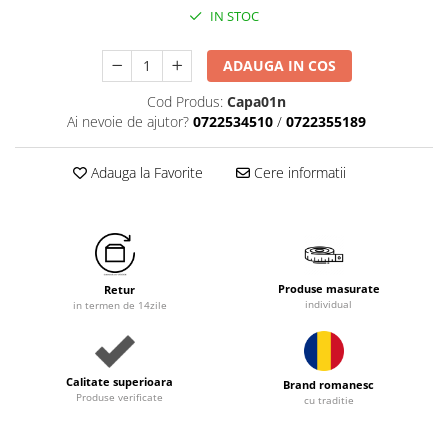
IN STOC
ADAUGA IN COS
Cod Produs:
Capa01n
Ai nevoie de ajutor?
0722534510
/
0722355189
Adauga la Favorite
Cere informatii
Produse masurate
Retur
individual
in termen de 14zile
Calitate superioara
Brand romanesc
Produse verificate
cu traditie