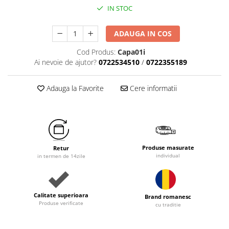
IN STOC
ADAUGA IN COS
Cod Produs:
Capa01i
Ai nevoie de ajutor?
0722534510
/
0722355189
Adauga la Favorite
Cere informatii
Produse masurate
Retur
individual
in termen de 14zile
Calitate superioara
Brand romanesc
Produse verificate
cu traditie