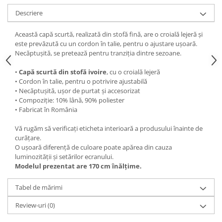
Descriere
Această capă scurtă, realizată din stofă fină, are o croială lejeră și
este prevăzută cu un cordon în talie, pentru o ajustare ușoară.
Necăptușită, se pretează pentru tranziția dintre sezoane.
•
Capă scurtă din stofă ivoire
, cu o croială lejeră
• Cordon în talie, pentru o potrivire ajustabilă
• Necăptușită, ușor de purtat și accesorizat
• Compoziție: 10% lână, 90% poliester
• Fabricat în România
Vă rugăm să verificați eticheta interioară a produsului înainte de
curățare.
O ușoară diferență de culoare poate apărea din cauza
luminozității și setărilor ecranului.
Modelul prezentat are 170 cm înălțime.
Tabel de mărimi
Review-uri
(0)