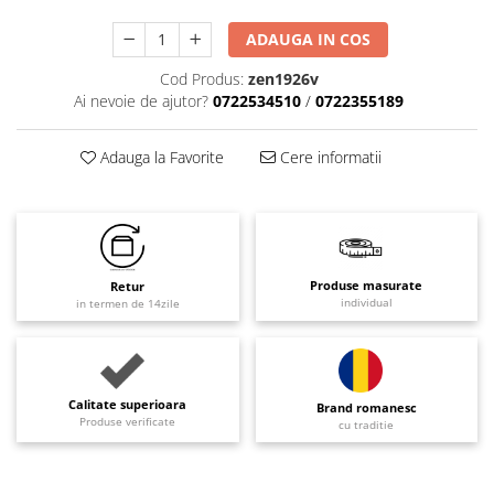
ADAUGA IN COS
Cod Produs:
zen1926v
Ai nevoie de ajutor?
0722534510
/
0722355189
Adauga la Favorite
Cere informatii
Produse masurate
Retur
individual
in termen de 14zile
Calitate superioara
Brand romanesc
Produse verificate
cu traditie