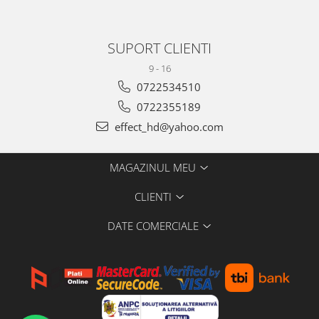
SUPORT CLIENTI
9 - 16
0722534510
0722355189
effect_hd@yahoo.com
MAGAZINUL MEU
CLIENTI
DATE COMERCIALE