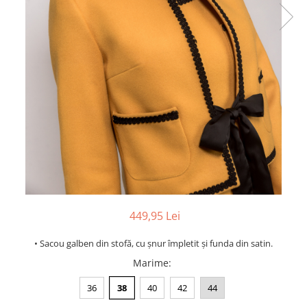
449,95 Lei
• Sacou galben din stofă, cu șnur împletit și funda din satin.
Marime
:
36
38
40
42
44