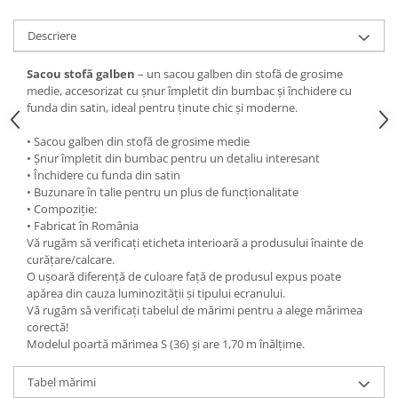
Descriere
Sacou stofă galben
– un sacou galben din stofă de grosime
medie, accesorizat cu șnur împletit din bumbac și închidere cu
funda din satin, ideal pentru ținute chic și moderne.
• Sacou galben din stofă de grosime medie
• Șnur împletit din bumbac pentru un detaliu interesant
• Închidere cu funda din satin
• Buzunare în talie pentru un plus de funcționalitate
• Compoziție:
• Fabricat în România
Vă rugăm să verificați eticheta interioară a produsului înainte de
curățare/calcare.
O ușoară diferență de culoare față de produsul expus poate
apărea din cauza luminozității și tipului ecranului.
Vă rugăm să verificați tabelul de mărimi pentru a alege mărimea
corectă!
Modelul poartă mărimea S (36) și are 1,70 m înălțime.
Tabel mărimi