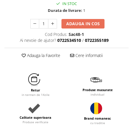
IN STOC
Durata de livrare:
1
ADAUGA IN COS
Cod Produs:
Sac48-1
Ai nevoie de ajutor?
0722534510
/
0722355189
Adauga la Favorite
Cere informatii
Produse masurate
Retur
individual
in termen de 14zile
Calitate superioara
Brand romanesc
Produse verificate
cu traditie