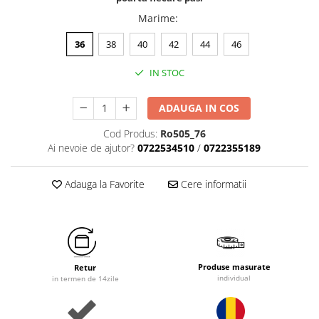
Marime
:
36
38
40
42
44
46
IN STOC
ADAUGA IN COS
Cod Produs:
Ro505_76
Ai nevoie de ajutor?
0722534510
/
0722355189
Adauga la Favorite
Cere informatii
Produse masurate
Retur
individual
in termen de 14zile