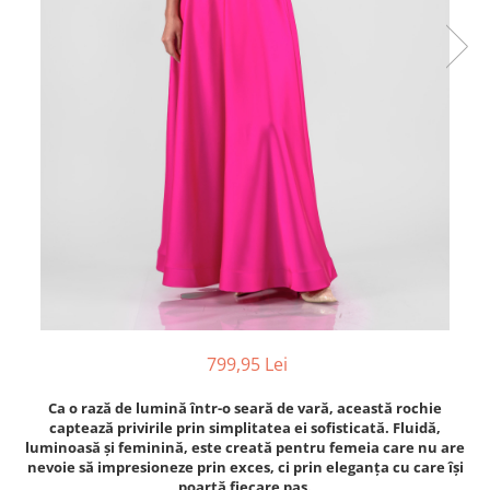
799,95 Lei
Ca o rază de lumină într-o seară de vară, această rochie
captează privirile prin simplitatea ei sofisticată. Fluidă,
luminoasă și feminină, este creată pentru femeia care nu are
nevoie să impresioneze prin exces, ci prin eleganța cu care își
poartă fiecare pas.