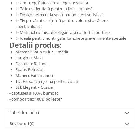
✨ Croi lung, fluid, care alungește silueta
✨ Talie evidențiată pentru o linie feminină
✨ Design petrecut la spate, cu un efect sofisticat
✨ Tiv prevăzut cu rijelină pentru volum și o cădere
spectaculoasă
✨ Material cu mișcare elegantă și confort la purtare
✨ Ideală pentru nunți, gale, banchete și evenimente speciale
Detalii produs:
Material: Satin cu luciu mediu
Lungime: Maxi
Decolteu: Rotund
Spate: Petrecut
Mâneci: Fără mâneci
Tiv: Finisat cu rijelină pentru volum
Stil: Elegant – Ocazie
- captuseala 100% bumbac
- compozitie:: 100% poliester
Tabel de mărimi
Review-uri
(0)