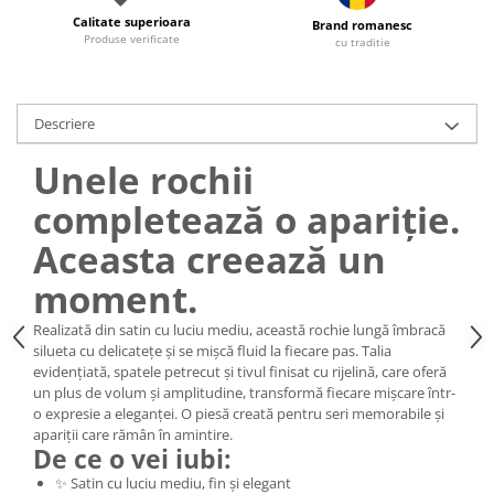
Calitate superioara
Brand romanesc
Produse verificate
cu traditie
Descriere
Unele rochii
completează o apariție.
Aceasta creează un
moment.
Realizată din satin cu luciu mediu, această rochie lungă îmbracă
silueta cu delicatețe și se mișcă fluid la fiecare pas. Talia
evidențiată, spatele petrecut și tivul finisat cu rijelină, care oferă
un plus de volum și amplitudine, transformă fiecare mișcare într-
o expresie a eleganței. O piesă creată pentru seri memorabile și
apariții care rămân în amintire.
De ce o vei iubi:
✨ Satin cu luciu mediu, fin și elegant