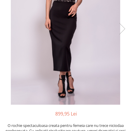
899,95 Lei
O rochie spectaculoasa creata pentru femeia care nu trece niciodaa
neobservata. Cu aplicatii stralucitoare couture, umeri dramatici si croi