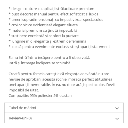
* design couture cu aplicații strălucitoare premium
* bust decorat manual pentru efect sofisticat și luxos
* umeri supradimensionați cu impact vizual spectaculos
* croi conic ce evidențiază elegant silueta
* material premium cu ținută impecabilă
* susținere excelentă și confort la purtare
* lungime midi elegantă și extrem de feminină
* ideală pentru evenimente exclusiviste și apariții statement
Ea nu intră într-o încăpere pentru a fi observată.
Intră și întreaga încăpere se schimbă.
Creată pentru femeia care știe că eleganța adevărată nu are
nevoie de aprobări, această rochie îmbracă perfect atitudinea
unei apariții memorabile. În ea, nu doar arăți spectaculos. Devii
imposibil de uitat.
Compozitie: 95% poliester,5% elastan
Tabel de mărimi
Review-uri
(0)