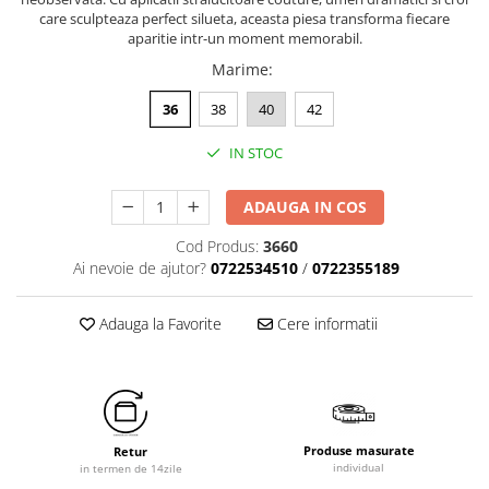
care sculpteaza perfect silueta, aceasta piesa transforma fiecare
aparitie intr-un moment memorabil.
Marime
:
36
38
40
42
IN STOC
ADAUGA IN COS
Cod Produs:
3660
Ai nevoie de ajutor?
0722534510
/
0722355189
Adauga la Favorite
Cere informatii
Produse masurate
Retur
individual
in termen de 14zile