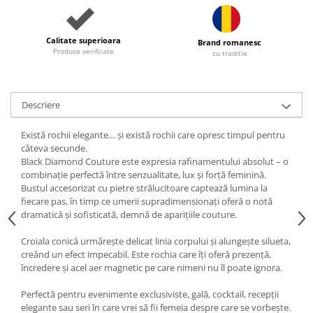
Calitate superioara
Brand romanesc
Produse verificate
cu traditie
Descriere
Există rochii elegante… și există rochii care opresc timpul pentru
câteva secunde.
Black Diamond Couture este expresia rafinamentului absolut – o
combinație perfectă între senzualitate, lux și forță feminină.
Bustul accesorizat cu pietre strălucitoare captează lumina la
fiecare pas, în timp ce umerii supradimensionați oferă o notă
dramatică și sofisticată, demnă de aparițiile couture.
Croiala conică urmărește delicat linia corpului și alungește silueta,
creând un efect impecabil. Este rochia care îți oferă prezență,
încredere și acel aer magnetic pe care nimeni nu îl poate ignora.
Perfectă pentru evenimente exclusiviste, gală, cocktail, recepții
elegante sau seri în care vrei să fii femeia despre care se vorbește.