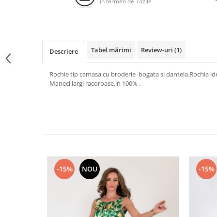
in termen de 14zile
Tabel mărimi
Review-uri
(1)
Descriere
Rochie tip camasa cu broderie bogata si dantela.Rochia ide
Maneci largi racoroase,in 100% .
-15%
NOU
-15%