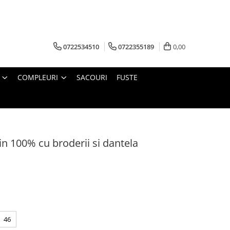
0722534510
0722355189
0,00
COMPLEURI
SACOURI
FUSTE
in 100% cu broderii si dantela
46