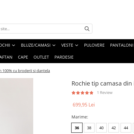
OCHII
BLUZE/CAMASI
VESTE
PULOVERE
PANTALONI
AFTAN
CAPE
OUTLET
PARDESIE
n 100% cu broderii si dantela
Rochie tip camasa din 
1 Review
699,95 Lei
Marime
:
36
38
40
42
44