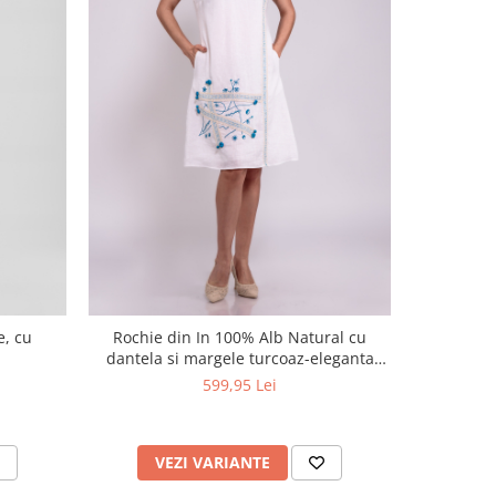
NOU
e, cu
Rochie din In 100% Alb Natural cu
Rochie
dantela si margele turcoaz-eleganta
Handmade d
relaxata de vara
599,95 Lei
VEZI VARIANTE
V