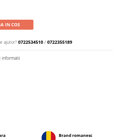
A IN COS
e ajutor?
0722534510
/
0722355189
informatii
ara
Brand romanesc