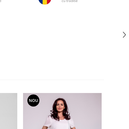
e
cu traditie
NOU