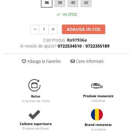
36
38
40
42
IN STOC
ADAUGA IN COS
Cod Produs:
Ro97936a
Ai nevoie de ajutor?
0722534510
/
0722355189
Adauga la Favorite
Cere informatii
Produse masurate
Retur
individual
in termen de 14zile
Calitate superioara
Brand romanesc
Produse verificate
cu traditie