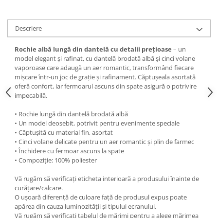
Descriere
Rochie albă lungă din dantelă cu detalii prețioase
– un
model elegant și rafinat, cu dantelă brodată albă și cinci volane
vaporoase care adaugă un aer romantic, transformând fiecare
mișcare într-un joc de grație și rafinament. Căptușeala asortată
oferă confort, iar fermoarul ascuns din spate asigură o potrivire
impecabilă.
• Rochie lungă din dantelă brodată albă
• Un model deosebit, potrivit pentru evenimente speciale
• Căptușită cu material fin, asortat
• Cinci volane delicate pentru un aer romantic și plin de farmec
• Închidere cu fermoar ascuns la spate
• Compoziție: 100% poliester
Vă rugăm să verificați eticheta interioară a produsului înainte de
curățare/calcare.
O ușoară diferență de culoare față de produsul expus poate
apărea din cauza luminozității și tipului ecranului.
Vă rugăm să verificați tabelul de mărimi pentru a alege mărimea